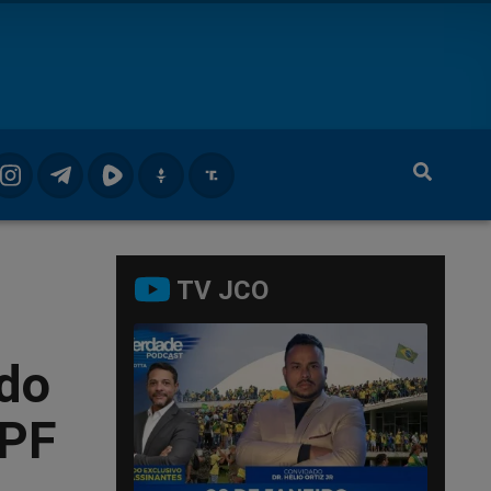
TV JCO
do
 PF