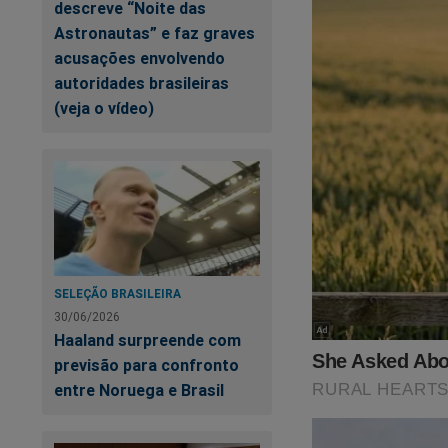
descreve “Noite das
Astronautas” e faz graves
acusações envolvendo
autoridades brasileiras
O
Jornal da Cidad
(veja o vídeo)
conteúdo exclusivo 
revelados. Você po
Para assinar, clique
https://assinante.
Quer apoiar o JCO d
SELEÇÃO BRASILEIRA
30/06/2026
Poder à Persegui
Haaland surpreende com
previsão para confronto
entre Noruega e Brasil