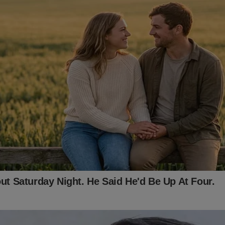
e Online
acaba de lançar o primeiro
PODCAST
conservador do B
para os assinantes do JCO. Onde os "assuntos proibidos" no Bra
de conferir
CLICANDO AQUI!
 no link abaixo:
jornaldacidadeonline.com.br/apresentacao
e outra maneira? Adquira agora o livro
"Verdades Fabricadas -
ção"
. O próprio Bolsonaro já conhece o livro. Confira: