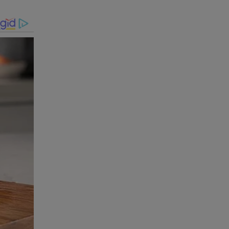
nto de
como
nte. As