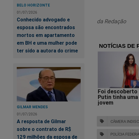
BELO HORIZONTE
"As câmeras
01/07/2026
Conhecido advogado e
'subtraindo
da Redação
esposa são encontrados
equipamento,
mortos em apartamento
em BH e uma mulher pode
Também em depoimen
ter sido a autora do crime
ter estranhado apen
Aos investigadores
estar relacionada à
que atuou contra o
“Levo comig
GILMAR MENDES
que olho ao
01/07/2026
sido captur
A resposta de Gilmar
CÂMERA INDIS
acompanham 
sobre o contrato de R$
POLÍCIA FEDER
129 milhões da esposa de
minha vida 