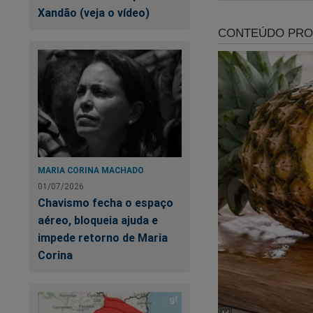
Xandão (veja o vídeo)
estou sozin
compartilh
vulnerabilid
casos como 
Apesar dos novos e
encerrado ou se ha
MARIA CORINA MACHADO
01/07/2026
Chavismo fecha o espaço
As
aéreo, bloqueia ajuda e
in
impede retorno de Maria
Corina