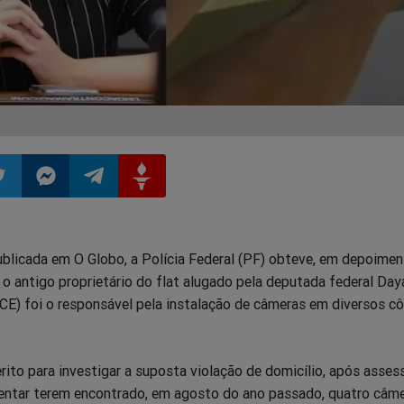
ilhar
mpartilhar
Compartilhar
Compartilhar
Compartilhar
blicada em O Globo, a Polícia Federal (PF) obteve, em depoimen
o
no
no
no
o antigo proprietário do flat alugado pela deputada federal Day
-CE) foi o responsável pela instalação de câmeras em diversos 
pp
itter
Messenger
Telegram
Gettr
rito para investigar a suposta violação de domicílio, após asses
entar terem encontrado, em agosto do ano passado, quatro câm