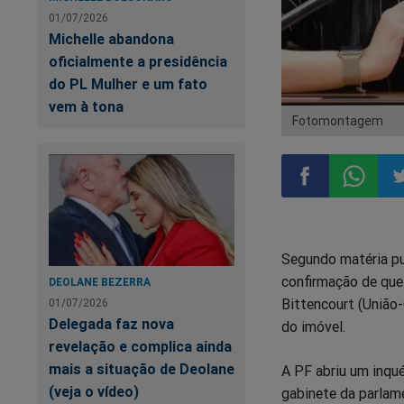
01/07/2026
Michelle abandona
oficialmente a presidência
do PL Mulher e um fato
vem à tona
Fotomontagem
Compartilhar
Compart
Co
Segundo matéria pu
no
no
n
confirmação de que 
DEOLANE BEZERRA
Bittencourt (União
01/07/2026
Facebook
Whatsa
Tw
Delegada faz nova
do imóvel.
revelação e complica ainda
mais a situação de Deolane
A PF abriu um inqué
(veja o vídeo)
gabinete da parlam