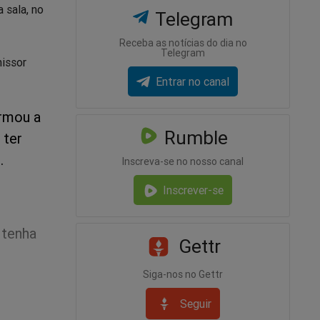
 sala, no
Telegram
Receba as notícias do dia no
Telegram
missor
Entrar no canal
irmou a
Rumble
 ter
.
Inscreva-se no nosso canal
Inscrever-se
 tenha
Gettr
Siga-nos no Gettr
 contar
Seguir