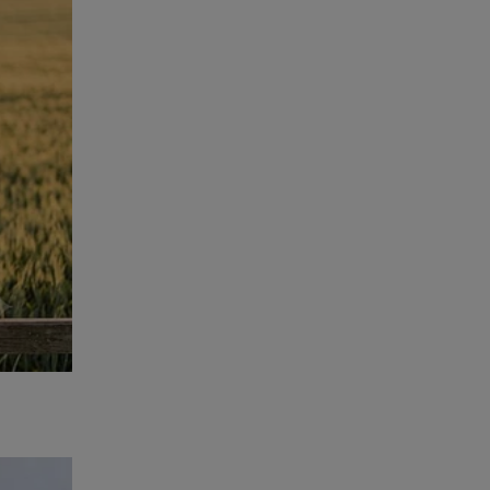
rasil! Um
sil são
 Do