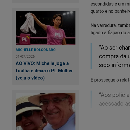
escondidas e um mi
quarto e no banheiro
Na varredura, tamb
ligado à fiação do 
“Ao ser cha
MICHELLE BOLSONARO
compra da u
01/07/2026
AO VIVO: Michelle joga a
sido inform
toalha e deixa o PL Mulher
(veja o vídeo)
E prossegue o relat
“Aos policia
acessado as
Ao admitir que man
sobre o sistema de 