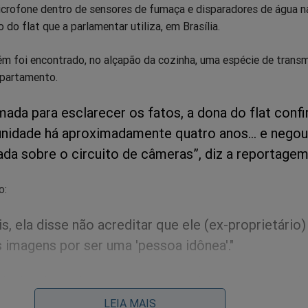
crofone dentro de sensores de fumaça e disparadores de água na
 do flat que a parlamentar utiliza, em Brasília.
ém foi encontrado, no alçapão da cozinha, uma espécie de trans
apartamento.
mada para esclarecer os fatos, a dona do flat conf
nidade há aproximadamente quatro anos... e negou
ada sobre o circuito de câmeras”, diz a reportagem
o:
is, ela disse não acreditar que ele (ex-proprietário)
 imagens por ser uma 'pessoa idônea'."
dou instalar as câmeras, o dono anterior alegou que esqueceu de
vigilância para a nova dona do apartamento.
LEIA MAIS