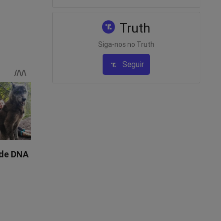
taria
Truth
Siga-nos no Truth
Seguir
 alegou
e poderia
o Wagner,
a vez
 ter
e
nto a
ão