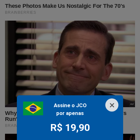
×
Assine o JCO
por apenas
R$ 19,90