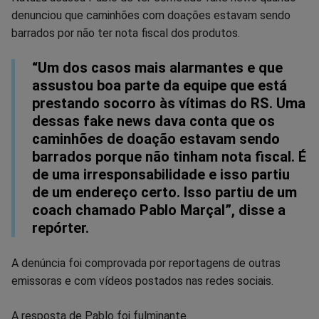
Facebook
Whatsapp
Twitter
Messenger
Telegram
Gettr
denunciou que caminhões com doações estavam sendo
barrados por não ter nota fiscal dos produtos.
“Um dos casos mais alarmantes e que
assustou boa parte da equipe que está
prestando socorro às vítimas do RS. Uma
dessas fake news dava conta que os
caminhões de doação estavam sendo
barrados porque não tinham nota fiscal. É
de uma irresponsabilidade e isso partiu
de um endereço certo. Isso partiu de um
coach chamado Pablo Marçal”, disse a
repórter.
A denúncia foi comprovada por reportagens de outras
emissoras e com vídeos postados nas redes sociais.
A resposta de Pablo foi fulminante.