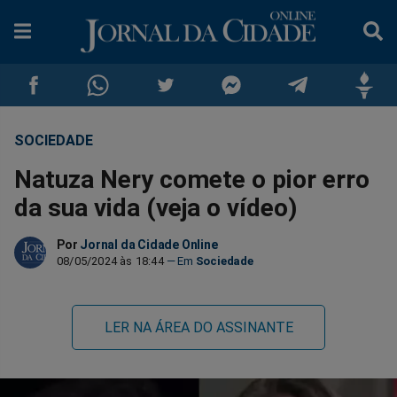
SOCIEDADE
Compartilhar
Compartilhar
Compartilhar
Compartilhar
Compartilhar
Compar
Natuza Nery comete o pior erro
no
no
no
no
no
no
da sua vida (veja o vídeo)
Facebook
Whatsapp
Twitter
Messenger
Telegram
Gettr
Por
Jornal da Cidade Online
08/05/2024 às 18:44
Sociedade
LER NA ÁREA DO ASSINANTE