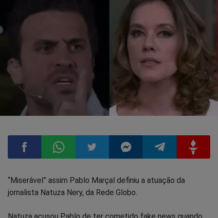
Compartilhar
Compartilhar
Compartilhar
Compartilhar
Compartilhar
Compart
“Miserável” assim Pablo Marçal definiu a atuação da
jornalista Natuza Nery, da Rede Globo.
no
no
no
no
no
no
Natuza acusou Pablo de ter cometido fake news quando