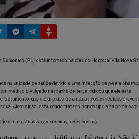
ilhar
mpartilhar
Compartilhar
Compartilhar
Compartilhar
r Bolsonaro (PL) está internado há dias no Hospital Vila Nova St
o
no
no
no
pp
itter
Messenger
Telegram
Gettr
ada na unidade de saúde devido a uma infecção de pele e obstru
tim médico divulgado na manhã de terça indicou que ele está
 tratamento, que inclui o uso de antibióticos e medidas preven
osa. Além disso, está sendo tratado por erisipela na perna esqu
blicou uma atualização em suas redes sociais:
ratamento com antibióticos e fisioterapia. Não há