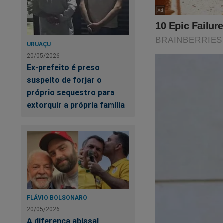
tantos ataques e p
Toda a perseguição
Alvorada - A Volt
URUAÇU
20/05/2026
O livro, que na ver
Ex-prefeito é preso
ao seu corajoso con
suspeito de forjar o
presidiário Lula d
próprio sequestro para
contra Bolsonaro e 
extorquir a própria família
perseguição, manip
Obviamente, esse li
disposição do povo b
Não perca tempo. Ca
FLÁVIO BOLSONARO
https://www.conte
20/05/2026
cena-do-crime
A diferença abissal