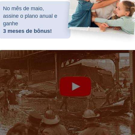
No mês de maio,
assine o plano anual e
ganhe
3 meses de bônus!
nte, é consequência do atentado que sofreu em 2018 pelas mão
. Além do estresse extremo no qual é submetido todos os dias d