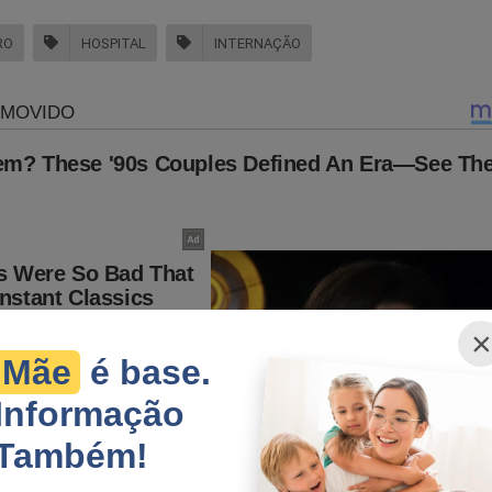
RO
HOSPITAL
INTERNAÇÃO
×
Mãe
é base.
Informação
Também!