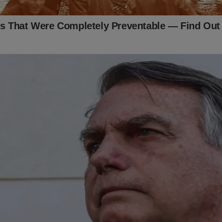
erseguição que sofre.
 contra o ex-presidente foi documentada no livro
"O Fantasma 
a à Cena do Crime"
,
um
best seller
no Brasil.
dade é um "documento", já se transformou em um arquivo histórico
teúdo. São descritas todas as manobras do "sistema" para traze
e volta ao poder, os acontecimentos que desencadearam na perse
todas as 'tramoias' da esquerda. Eleição, prisões, mídia, censura,
ulação e muito mais... Está tudo documentado.
vro está na "mira" da censura e não se sabe até quando estará a
rasileiro...
so tenha interesse, clique no link abaixo para adquirir essa obra:
udoconservador.com.br/products/o-fantasma-do-alvorada-a-vol