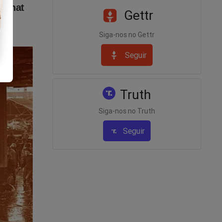
Gettr
Siga-nos no Gettr
Seguir
Truth
Siga-nos no Truth
Seguir
s de um
evido a