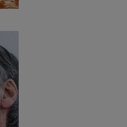
do
, devido
r o ex-
guição
ta-a-