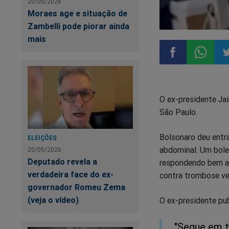
20/05/2026
Moraes age e situação de
Zambelli pode piorar ainda
mais
Compartilhar
Compart
Co
O ex-presidente Jai
no
no
n
São Paulo.
Facebook
Whatsa
Tw
Bolsonaro deu entr
ELEIÇÕES
abdominal. Um bole
20/05/2026
Deputado revela a
respondendo bem ao
verdadeira face do ex-
contra trombose ven
governador Romeu Zema
(veja o vídeo)
O ex-presidente pu
"Segue em t