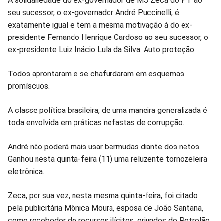
Compartilhar
Compartilhar
Compartilhar
Compartilhar
Compartilhar
Compart
A solidariedade do ex-governador de MS Zeca do PT ao
seu sucessor, o ex-governador André Puccinelli, é
no
no
no
no
no
no
exatamente igual e tem a mesma motivação à do ex-
presidente Fernando Henrique Cardoso ao seu sucessor, o
Facebook
Whatsapp
Twitter
Messenger
Telegram
Gettr
ex-presidente Luiz Inácio Lula da Silva. Auto proteção.
Todos aprontaram e se chafurdaram em esquemas
promíscuos.
A classe política brasileira, de uma maneira generalizada é
toda envolvida em práticas nefastas de corrupção.
André não poderá mais usar bermudas diante dos netos.
Ganhou nesta quinta-feira (11) uma reluzente tornozeleira
eletrônica.
Zeca, por sua vez, nesta mesma quinta-feira, foi citado
pela publicitária Mônica Moura, esposa de João Santana,
como recebedor de recursos ilícitos, oriundos do Petrolão.