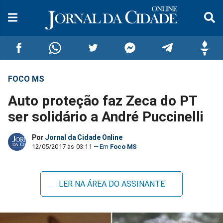
FOCO MS
Compartilhar
Compartilhar
Compartilhar
Compartilhar
Compartilhar
Compar
Auto proteção faz Zeca do PT
no
no
no
no
no
no
ser solidário a André Puccinelli
Facebook
Whatsapp
Twitter
Messenger
Telegram
Gettr
Por
Jornal da Cidade Online
12/05/2017 às 03:11
Foco MS
LER NA ÁREA DO ASSINANTE