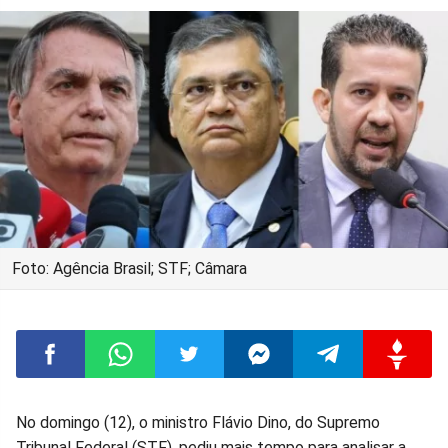
Foto: Agência Brasil; STF; Câmara
Compartilhar
Compartilhar
Compartilhar
Compartilhar
Compartilhar
Compart
No domingo (12), o ministro Flávio Dino, do Supremo
Tribunal Federal (STF), pediu mais tempo para analisar a