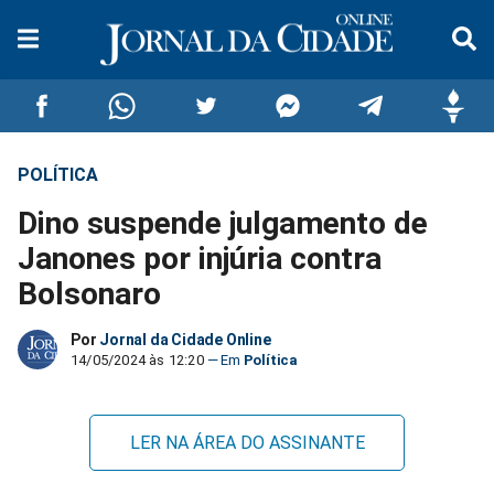
POLÍTICA
Compartilhar
Compartilhar
Compartilhar
Compartilhar
Compartilhar
Compar
Dino suspende julgamento de
no
no
no
no
no
no
Janones por injúria contra
Bolsonaro
Facebook
Whatsapp
Twitter
Messenger
Telegram
Gettr
Por
Jornal da Cidade Online
14/05/2024 às 12:20
Política
LER NA ÁREA DO ASSINANTE