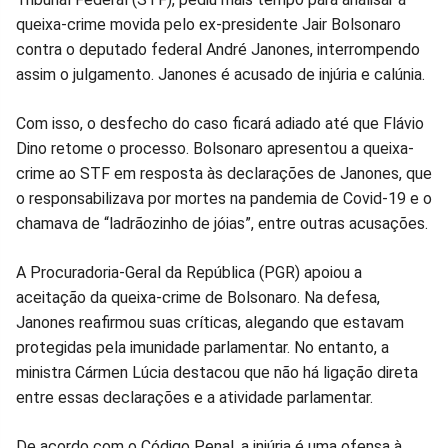
no
no
no
no
no
no
queixa-crime movida pelo ex-presidente Jair Bolsonaro
contra o deputado federal André Janones, interrompendo
Facebook
Whatsapp
Twitter
Messenger
Telegram
Gettr
assim o julgamento. Janones é acusado de injúria e calúnia.
Com isso, o desfecho do caso ficará adiado até que Flávio
Dino retome o processo. Bolsonaro apresentou a queixa-
crime ao STF em resposta às declarações de Janones, que
o responsabilizava por mortes na pandemia de Covid-19 e o
chamava de “ladrãozinho de jóias”, entre outras acusações.
A Procuradoria-Geral da República (PGR) apoiou a
aceitação da queixa-crime de Bolsonaro. Na defesa,
Janones reafirmou suas críticas, alegando que estavam
protegidas pela imunidade parlamentar. No entanto, a
ministra Cármen Lúcia destacou que não há ligação direta
entre essas declarações e a atividade parlamentar.
De acordo com o Código Penal, a injúria é uma ofensa à