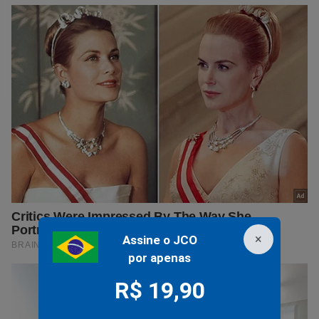
×
Assine o JCO
por apenas
R$ 19,90