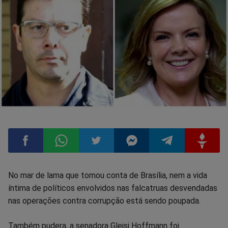
Compartilhar
Compartilhar
Compartilhar
Compartilhar
Compartilhar
Compart
No mar de lama que tomou conta de Brasília, nem a vida
íntima de políticos envolvidos nas falcatruas desvendadas
no
no
no
no
no
no
nas operações contra corrupção está sendo poupada.
Facebook
Whatsapp
Twitter
Messenger
Telegram
Gettr
Também pudera, a senadora Gleisi Hoffmann foi