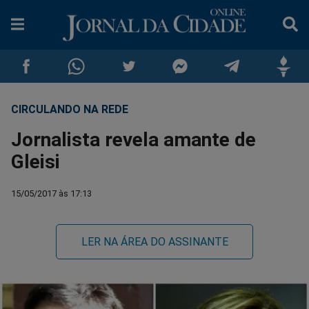
CIRCULANDO NA REDE
Compartilhar
Compartilhar
Compartilhar
Compartilhar
Compartilhar
Compar
Jornalista revela amante de
no
no
no
no
no
no
Gleisi
Facebook
Whatsapp
Twitter
Messenger
Telegram
Gettr
15/05/2017 às 17:13
LER NA ÁREA DO ASSINANTE