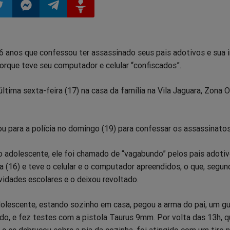
ilhar
mpartilhar
Compartilhar
Compartilhar
Compartilhar
6 anos que confessou ter assassinado seus pais adotivos e sua 
o
no
no
no
orque teve seu computador e celular “confiscados”.
pp
itter
Messenger
Telegram
Gettr
última sexta-feira (17) na casa da família na Vila Jaguara, Zona 
ou para a polícia no domingo (19) para confessar os assassinatos
o adolescente, ele foi chamado de “vagabundo” pelos pais adotiv
ra (16) e teve o celular e o computador apreendidos, o que, segund
vidades escolares e o deixou revoltado.
dolescente, estando sozinho em casa, pegou a arma do pai, um gua
do, e fez testes com a pistola Taurus 9mm. Por volta das 13h, 