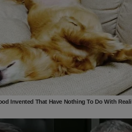
para os assinantes do JCO. Onde os "assuntos proibidos" no Bra
de conferir
CLICANDO AQUI!
 no link abaixo:
jornaldacidadeonline.com.br/apresentacao
e outra maneira? Adquira agora o livro
"O Fantasma do Alvorad
rime"
. O próprio Bolsonaro já conhece o livro. Confira: