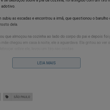
e se debruçou sobre a pia da cozinha, foi atingido com um tiro 
o adotivo.
 subiu as escadas e encontrou a irmã, que questionou o barulho d
rosto dela.
ou que almoçou na cozinha ao lado do corpo do pai e depois foi 
mãe chegou em casa à noite, ele a aguardava. Ela gritou ao ver 
debruçar sobre ele, levou um tiro nas costas.
sábado (18), o jovem enfiou uma faca nas costas da mãe, já mort
LEIA MAIS
is, o adolescente descreveu os eventos sem demonstrar remorso
ao 87º Distrito Policial e, posteriormente, encaminhado para a 
do no 33° DP (Pirituba) como "ato infracional de homicídio – femi
SÃO PAULO
osse ou porte ilegal de arma de fogo e ato infracional – vilipêndi
ve que viola o respeito aos mortos)".