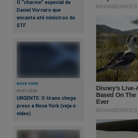
O “charme” especial de
Daniel Vorcaro que
encanta até ministros do
STF
Ma
d
NOVA YORK
03/01/2026
URGENTE: O tirano chega
preso a Nova York (veja o
vídeo)
O
Jornal da Cidad