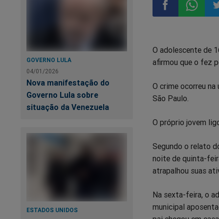
Compartilhar
Compart
Co
O adolescente de 1
no
no
n
GOVERNO LULA
afirmou que o fez p
04/01/2026
Facebook
Whatsa
Tw
Nova manifestação do
O crime ocorreu na 
Governo Lula sobre
São Paulo.
situação da Venezuela
O próprio jovem lig
Segundo o relato d
noite de quinta-fei
atrapalhou suas ati
Na sexta-feira, o a
municipal aposenta
ESTADOS UNIDOS