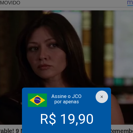
Assine o JCO
×
por apenas
R$ 19,90