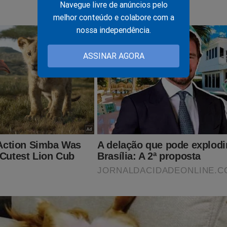
Navegue livre de anúncios pelo
melhor conteúdo e colabore com a
nossa independência.
ASSINAR AGORA
uro Cid revela o que todos queriam saber e envolve até o 
e Mourão
e Online
acaba de lançar o primeiro
PODCAST
conservador do B