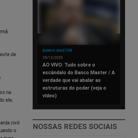
irmã
BANCO MASTER
Oeste de
29/12/2025
AO VIVO: Tudo sobre o
escândalo do Banco Master / A
.
verdade que vai abalar as
estruturas do poder (veja o
os na
vídeo)
o ele,
rda civil
NOSSAS REDES SOCIAIS
quando o