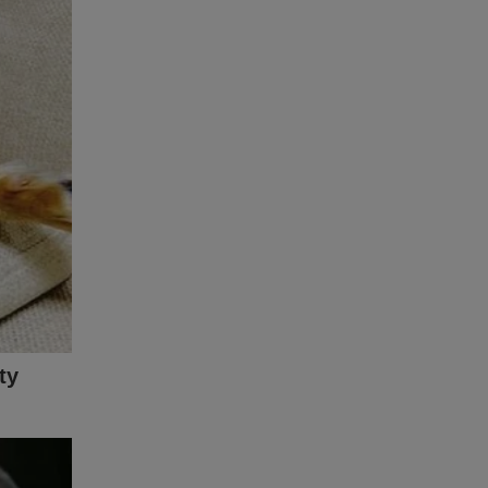
sil são
a - A