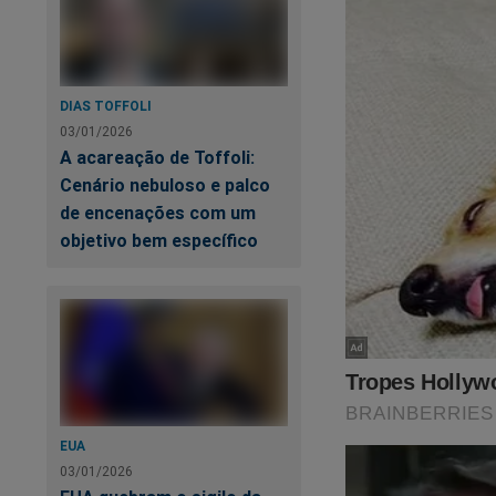
conteúdo exclusivo 
revelados. Você po
Para assinar, clique
DIAS TOFFOLI
03/01/2026
https://assinante.
A acareação de Toffoli:
Cenário nebuloso e palco
Quer apoiar o JCO d
de encenações com um
Volta à Cena do C
objetivo bem específico
EUA
03/01/2026