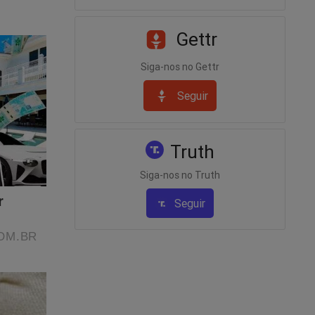
Gettr
Siga-nos no Gettr
nome
Seguir
Truth
Siga-nos no Truth
Seguir
rasil! Um