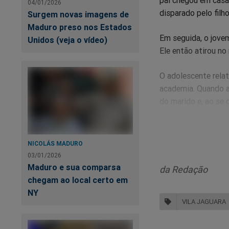
pai chegou em casa 
04/01/2026
disparado pelo filh
Surgem novas imagens de
Maduro preso nos Estados
Em seguida, o jovem
Unidos (veja o vídeo)
Ele então atirou no 
O adolescente relat
academia. Quando a 
do marido e, ao se 
Na manhã seguinte, 
Segundo os policia
NICOLÁS MADURO
03/01/2026
O jovem foi levado 
Maduro e sua comparsa
da Redação
Casa.
chegam ao local certo em
NY
O caso foi registra
VILA JAGUARA
ato infracional de p
cadáver (ofensa gra