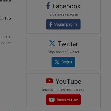
na nuca
Facebook
Siga nossa página
o tiro.
Seguir página
para a
Twitter
o corpo
Siga-nos no Twitter
a.
Seguir
.
Fundação
YouTube
Inscreva-se no nosso canal
nicídio,
Inscrever-se
o a