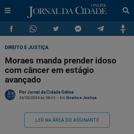
DIREITO E JUSTIÇA
Compartilhar
Compartilhar
Compartilhar
Compartilhar
Compartilhar
Compar
Moraes manda prender idoso
no
no
no
no
no
no
com câncer em estágio
avançado
Facebook
Whatsapp
Twitter
Messenger
Telegram
Gettr
Por
Jornal da Cidade Online
24/05/2024 às 08:33
Direito e Justiça
LER NA ÁREA DO ASSINANTE