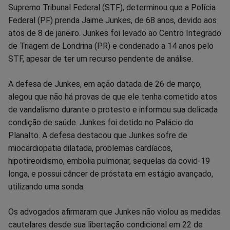
Supremo Tribunal Federal (STF), determinou que a Polícia
no
no
no
no
no
no
Federal (PF) prenda Jaime Junkes, de 68 anos, devido aos
atos de 8 de janeiro. Junkes foi levado ao Centro Integrado
Facebook
Whatsapp
Twitter
Messenger
Telegram
Gettr
de Triagem de Londrina (PR) e condenado a 14 anos pelo
STF, apesar de ter um recurso pendente de análise.
A defesa de Junkes, em ação datada de 26 de março,
alegou que não há provas de que ele tenha cometido atos
de vandalismo durante o protesto e informou sua delicada
condição de saúde. Junkes foi detido no Palácio do
Planalto. A defesa destacou que Junkes sofre de
miocardiopatia dilatada, problemas cardíacos,
hipotireoidismo, embolia pulmonar, sequelas da covid-19
longa, e possui câncer de próstata em estágio avançado,
utilizando uma sonda.
Os advogados afirmaram que Junkes não violou as medidas
cautelares desde sua libertação condicional em 22 de