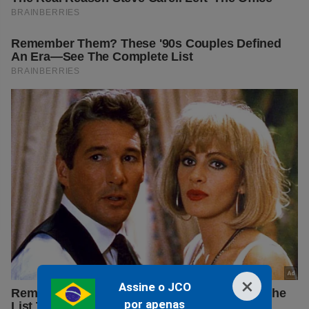
×
Assine o JCO
por apenas