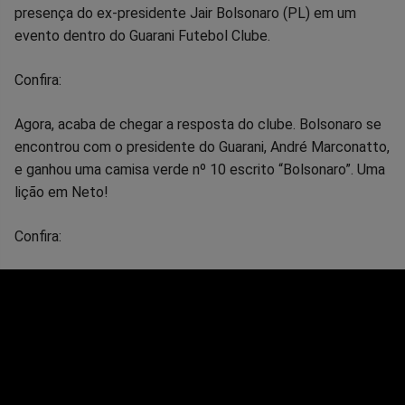
no
no
no
no
no
no
presença do ex-presidente Jair Bolsonaro (PL) em um
evento dentro do Guarani Futebol Clube.
Facebook
Whatsapp
Twitter
Messenger
Telegram
Gettr
Confira:
Agora, acaba de chegar a resposta do clube. Bolsonaro se
encontrou com o presidente do Guarani, André Marconatto,
e ganhou uma camisa verde nº 10 escrito “Bolsonaro”. Uma
lição em Neto!
Confira: