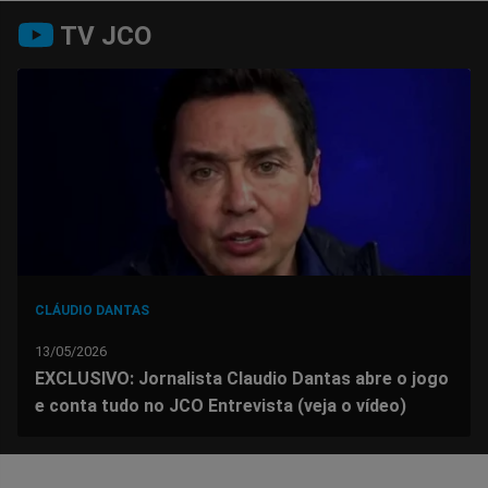
Compartilhar
Compartilhar
Compartilhar
Compartilhar
Compartilhar
Compart
TV JCO
no
no
no
no
no
no
Facebook
Whatsapp
Twitter
Messenger
Telegram
Gettr
CLÁUDIO DANTAS
13/05/2026
EXCLUSIVO: Jornalista Claudio Dantas abre o jogo
e conta tudo no JCO Entrevista (veja o vídeo)