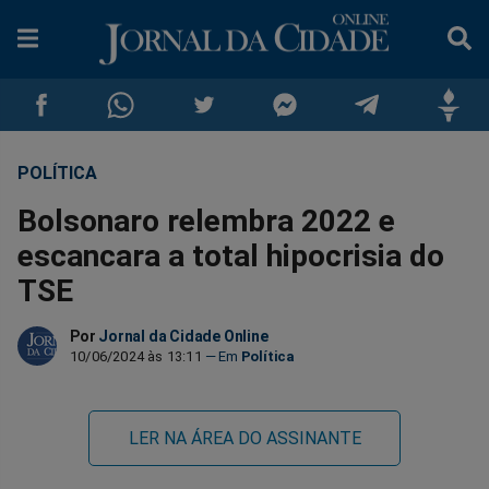
POLÍTICA
Compartilhar
Compartilhar
Compartilhar
Compartilhar
Compartilhar
Compar
Bolsonaro relembra 2022 e
no
no
no
no
no
no
escancara a total hipocrisia do
TSE
Facebook
Whatsapp
Twitter
Messenger
Telegram
Gettr
Por
Jornal da Cidade Online
10/06/2024 às 13:11
Política
LER NA ÁREA DO ASSINANTE