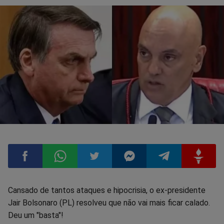
Compartilhar
Compartilhar
Compartilhar
Compartilhar
Compartilhar
Compart
Cansado de tantos ataques e hipocrisia, o ex-presidente
Jair Bolsonaro (PL) resolveu que não vai mais ficar calado.
no
no
no
no
no
no
Deu um "basta"!