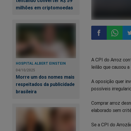
tentando converter R$ 59
milhões em criptomoedas
Compartilhar
Compart
Co
A CPI do Arroz con
no
no
n
HOSPITAL ALBERT EINSTEIN
leilão que causou a 
04/10/2025
Facebook
Whatsa
Tw
Morre um dos nomes mais
A oposição quer in
respeitados da publicidade
possíveis irregulari
brasileira
Comprar arroz desne
elaborado sem crité
Se a CPI do Arrozão