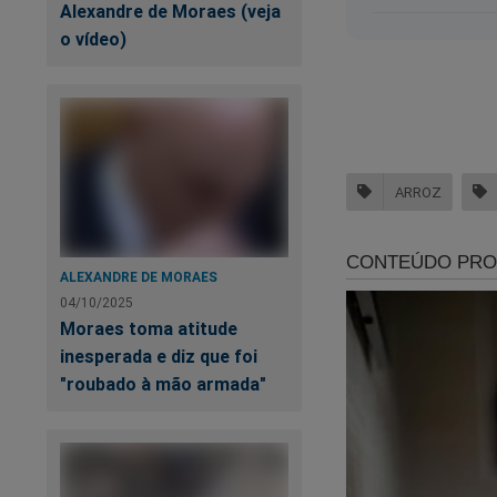
Alexandre de Moraes (veja
Para assinar, clique
o vídeo)
https://assinante.
Quer apoiar o JCO d
Volta à Cena do C
ARROZ
ALEXANDRE DE MORAES
04/10/2025
Moraes toma atitude
inesperada e diz que foi
"roubado à mão armada"