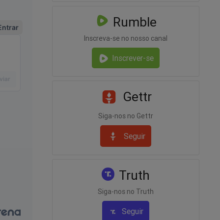
Rumble
e
Inscreva-se no nosso canal
Inscrever-se
Gettr
Siga-nos no Gettr
Seguir
Truth
rasil! Um
sil são
Siga-nos no Truth
Seguir