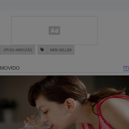
 no link abaixo:
jornaldacidadeonline.com.br/apresentacao
e outra maneira? Adquira agora o livro
"O Fantasma do Alvorad
rime"
. O próprio Bolsonaro já conhece o livro. Confira:
CPI DO ARROZÃO
NERI GELLER