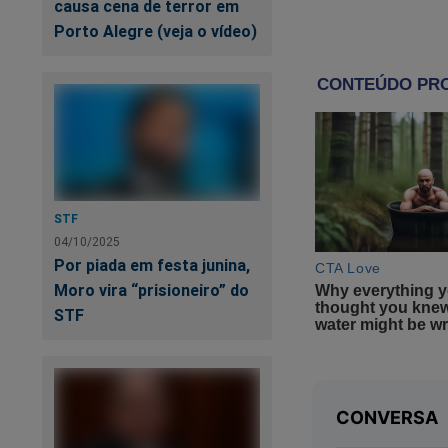
causa cena de terror em
Porto Alegre (veja o vídeo)
Pâ
52
STF
04/10/2025
Por piada em festa junina,
Moro vira “prisioneiro” do
STF
Ad
um