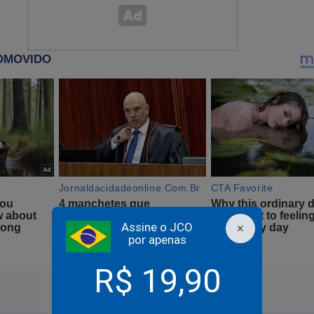
nico em avião: Passageiros ficam presos com temperatura
°C (veja o vídeo)
Assine o JCO
×
por apenas
R$ 19,90
vogado de Adélio recebe visita da PF, acaba muito mal e su
a intrigante revelação