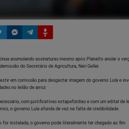
ilhar
mpartilhar
Compartilhar
Compartilhar
Compartilhar
tinua acumulando assinaturas mesmo após Planalto anular o ve
o
no
no
no
demissão do Secretário de Agricultura, Neri Geller.
pp
itter
Messenger
Telegram
Gettr
vestir em comissão para desgastar imagem do governo Lula e inv
dades no leilão de arroz.
cessário, com justificativas estapafúrdias e com um edital de le
rios, o governo Lula afunda de vez na falta de credibilidade.
 for instalada, o governo pode literalmente ter chegado ao fim.