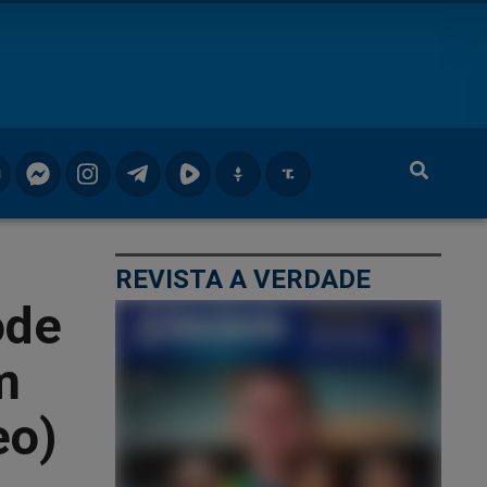
REVISTA A VERDADE
ode
m
eo)