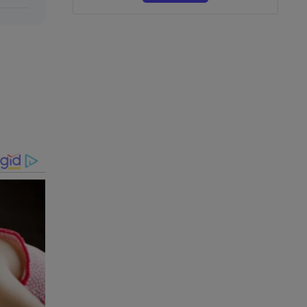
a - A