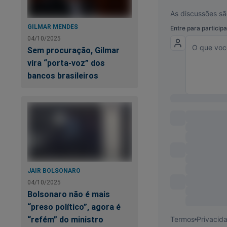
A 
GILMAR MENDES
pr
04/10/2025
Sem procuração, Gilmar
vira “porta-voz” dos
bancos brasileiros
JAIR BOLSONARO
04/10/2025
O
Jornal da Cidad
Bolsonaro não é mais
conteúdo exclusivo 
“preso político”, agora é
revelados. Você po
“refém” do ministro