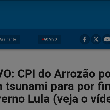
Assinante
AO VIVO
VO: CPI do Arrozão p
 tsunami para por fi
erno Lula (veja o víd