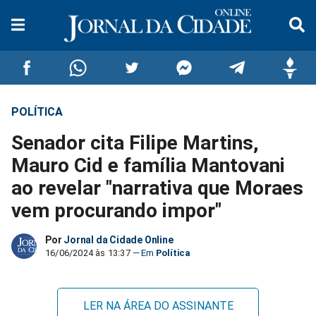
POLÍTICA
Compartilhar
Compartilhar
Compartilhar
Compartilhar
Compartilhar
Compar
Senador cita Filipe Martins,
no
no
no
no
no
no
Mauro Cid e família Mantovani
ao revelar "narrativa que Moraes
Facebook
Whatsapp
Twitter
Messenger
Telegram
Gettr
vem procurando impor"
Por
Jornal da Cidade Online
16/06/2024 às 13:37
Política
LER NA ÁREA DO ASSINANTE