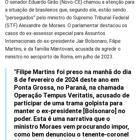
Compartilhar
Compartilhar
Compartilhar
Compartilhar
Compartilhar
Compart
O senador Eduardo Girão (Novo-CE) chamou a atenção para
a situação de brasileiros que, segundo ele, estão sendo
no
no
no
no
no
no
“perseguidos” pelo ministro do Supremo Tribunal Federal
(STF) Alexandre de Moraes. O parlamentar destacou os
Facebook
Whatsapp
Twitter
Messenger
Telegram
Gettr
casos do ex-assessor especial para Assuntos
Internacionais do ex-presidente Jair Bolsonaro, Filipe
Martins, e da família Mantovani, acusada de agredir o
ministro no aeroporto de Roma, em julho de 2023.
"Filipe Martins foi preso na manhã do dia
8 de fevereiro de 2024 deste ano em
Ponta Grossa, no Paraná, na chamada
Operação Tempus Veritatis, acusado de
participar de uma trama golpista para
manter o ex-presidente [Bolsonaro] no
poder. Esta é uma narrativa que o
ministro Moraes vem procurando impor,
como bem denunciou o tenente-coronel