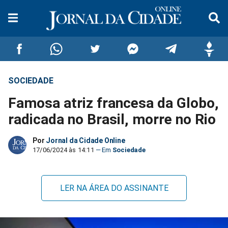
SOCIEDADE
Compartilhar
Compartilhar
Compartilhar
Compartilhar
Compartilhar
Compar
Famosa atriz francesa da Globo,
no
no
no
no
no
no
radicada no Brasil, morre no Rio
Facebook
Whatsapp
Twitter
Messenger
Telegram
Gettr
Por
Jornal da Cidade Online
17/06/2024 às 14:11
Sociedade
LER NA ÁREA DO ASSINANTE