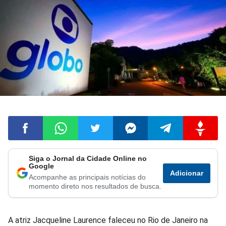
Siga o Jornal da Cidade Online no
Compartilhar
Compartilhar
Compartilhar
Compartilhar
Compartilhar
Compart
Google
Adicionar
Acompanhe as principais notícias do
no
no
no
no
no
no
momento direto nos resultados de busca.
Facebook
Whatsapp
Twitter
Messenger
Telegram
Gettr
A atriz Jacqueline Laurence faleceu no Rio de Janeiro na