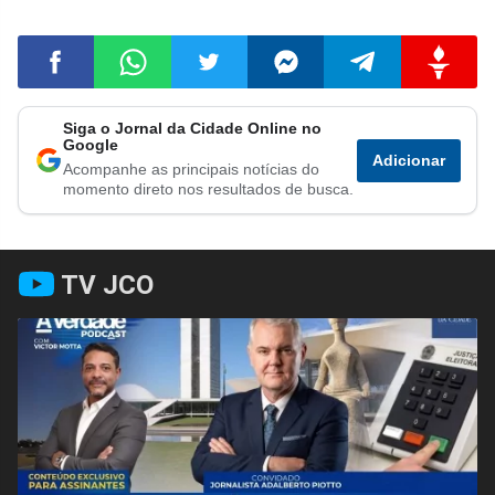
Siga o Jornal da Cidade Online no
Compartilhar
Compartilhar
Compartilhar
Compartilhar
Compartilhar
Compart
Google
Adicionar
Acompanhe as principais notícias do
no
no
no
no
no
no
momento direto nos resultados de busca.
Facebook
Whatsapp
Twitter
Messenger
Telegram
Gettr
TV JCO