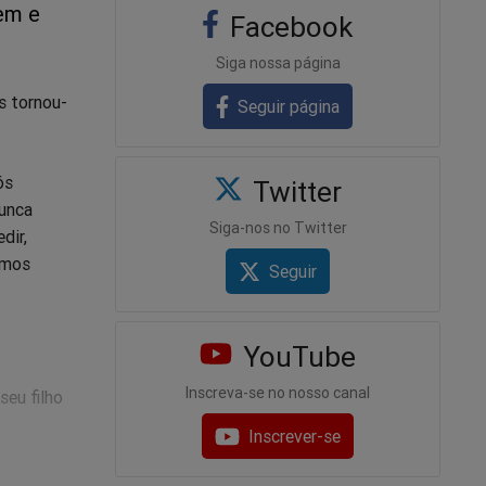
em e
Facebook
Siga nossa página
s tornou-
Seguir página
ós
Twitter
Nunca
Siga-nos no Twitter
dir,
amos
Seguir
YouTube
Inscreva-se no nosso canal
seu filho
Inscrever-se