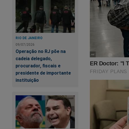
custeado pel
O deputado finalizo
“O que me a
RIO DE JANEIRO
moral de se
09/07/2026
Operação no RJ põe na
recebi, inc
cadeia delegado,
procurador, fiscais e
Confira:
presidente de importante
instituição
UR