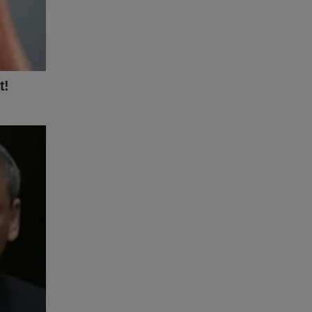
rasil! Um
sil são