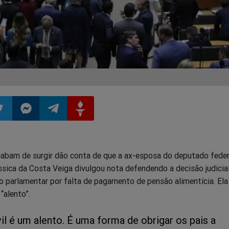
ilhar
mpartilhar
Compartilhar
Compartilhar
Compartilhar
abam de surgir dão conta de que a ax-esposa do deputado feder
o
no
no
no
sica da Costa Veiga divulgou nota defendendo a decisão judicia
do parlamentar por falta de pagamento de pensão alimentícia. El
pp
itter
Messenger
Telegram
Gettr
“alento”.
vil é um alento. É uma forma de obrigar os pais a