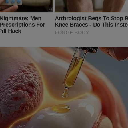
rremoto de magnitude 2,5 atinge o Brasil (veja o vídeo)
is um gasto absurdo do Governo Lula é revelado