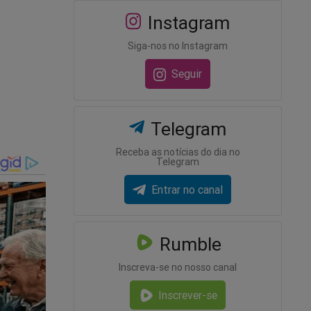
Instagram
Siga-nos no Instagram
Seguir
mara dos
 algo a
Telegram
o que é
Receba as notícias do dia no
Telegram
Entrar no canal
is
que,
Rumble
esse
Inscreva-se no nosso canal
abe por
Inscrever-se
 padrão