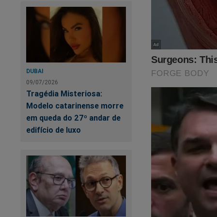
DUBAI
09/07/2026
Tragédia Misteriosa:
Modelo catarinense morre
em queda do 27º andar de
O
Jornal da Cidad
edifício de luxo
conteúdo exclusivo 
revelados. Você po
Para assinar, clique
https://assinante.