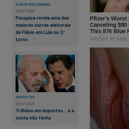
FLÁVIO BOLSONARO
09/07/2026
Pesquisa revela uma das
maiores surras eleitorais
de Flávio em Lula no 2º
turno
Te
IMPOSTOS
09/07/2026
Trilhões em impostos... e a
Ma
conta não fecha