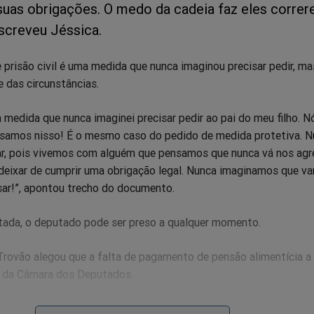
uas obrigações. O medo da cadeia faz eles correr
screveu Jéssica.
e prisão civil é uma medida que nunca imaginou precisar pedir, ma
e das circunstâncias.
ma medida que nunca imaginei precisar pedir ao pai do meu filho. N
samos nisso! É o mesmo caso do pedido de medida protetiva. 
r, pois vivemos com alguém que pensamos que nunca vá nos agre
u deixar de cumprir uma obrigação legal. Nunca imaginamos que v
sar!”, apontou trecho do documento.
tada, o deputado pode ser preso a qualquer momento.
rovão alegou que a falta de pagamento de pensão alimentícia a 
o da Câmara dos Deputados.
 dívida alguma deste parlamentar porque, se o juiz