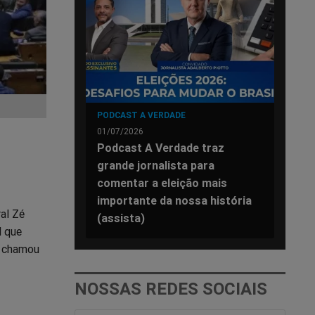
PODCAST A VERDADE
01/07/2026
Podcast A Verdade traz
grande jornalista para
comentar a eleição mais
importante da nossa história
al Zé
(assista)
l que
a chamou
NOSSAS REDES SOCIAIS