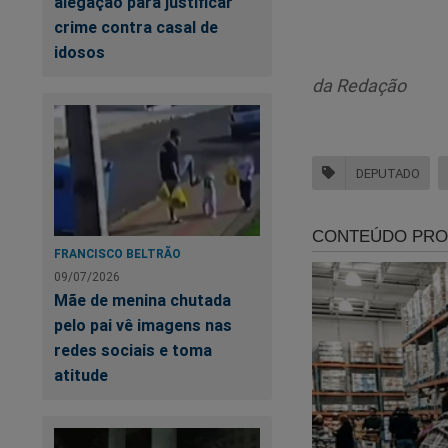
alegação para justificar
determinou 
crime contra casal de
idosos
comunica à
alimentícia
da Redação
“Quem comet
Deputados. (
DEPUTADO
mais, que s
de vocês”, d
FRANCISCO BELTRÃO
09/07/2026
Ele ainda acusou a 
Mãe de menina chutada
dinheiro. Ele most
pelo pai vê imagens nas
somados, dão cerca
redes sociais e toma
atitude
“Este é um 
valor [da p
quê? Porque