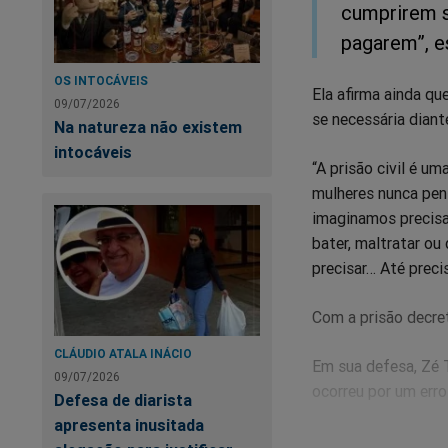
cumprirem s
pagarem”, e
OS INTOCÁVEIS
Ela afirma ainda qu
09/07/2026
se necessária diant
Na natureza não existem
intocáveis
“A prisão civil é u
mulheres nunca pen
imaginamos precisa
bater, maltratar o
precisar… Até preci
Com a prisão decre
CLÁUDIO ATALA INÁCIO
Em sua defesa, Zé T
09/07/2026
ocorreu por um err
Defesa de diarista
apresenta inusitada
“Não existe