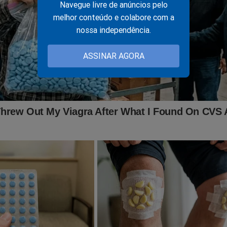
Navegue livre de anúncios pelo
o pai do seu filho”, completou.
melhor conteúdo e colabore com a
nossa independência.
u:
ASSINAR AGORA
ssombra ainda mais é saber que a outra parte não 
quer se pronunciar e dizer: ‘Olha, recebo tudo e se
lusive moro em um apartamento que ele paga’”.
GENTE: Ministro do TSE anula condenação de Bolsonaro