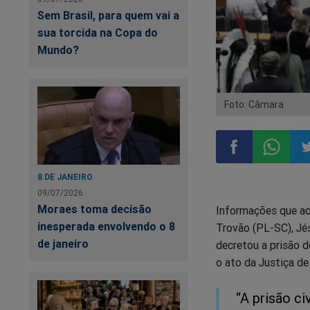
Sem Brasil, para quem vai a
sua torcida na Copa do
Mundo?
Foto: Câmara
8 DE JANEIRO
Compartilhar
Compart
Co
09/07/2026
Moraes toma decisão
Informações que ac
no
no
n
inesperada envolvendo o 8
Trovão (PL-SC), Jés
de janeiro
decretou a prisão 
Facebook
Whatsa
Tw
o ato da Justiça de 
“A prisão ci