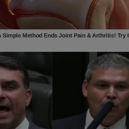
e Online
acaba de lançar o primeiro
PODCAST
conservador do B
para os assinantes do JCO. Onde os "assuntos proibidos" no Bra
de conferir
CLICANDO AQUI!
 no link abaixo:
jornaldacidadeonline.com.br/apresentacao