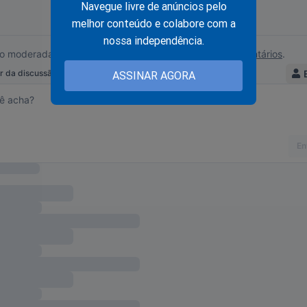
Navegue livre de anúncios pelo
melhor conteúdo e colabore com a
nossa independência.
is de 10 marcas de café consideradas impróprias para c
o retiradas imediatamente das prateleiras
ASSINAR AGORA
sespero bate forte e Lula convoca reunião emergencial