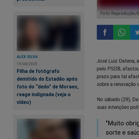
Foto: Reprodução/
Compartilhar
Compart
Co
ALEX SILVA
José Luiz Datena, a
no
no
n
19/08/2025
pelo PSDB, afastou-
Filha de fotógrafo
prazo para tal afa
Facebook
Whatsa
Tw
demitido do Estadão após
sobre a renovação d
foto do “dedo” de Moraes,
reage indignada (veja o
No sábado (29), Da
vídeo)
suas intenções polí
"Muito obri
sorte e saúd