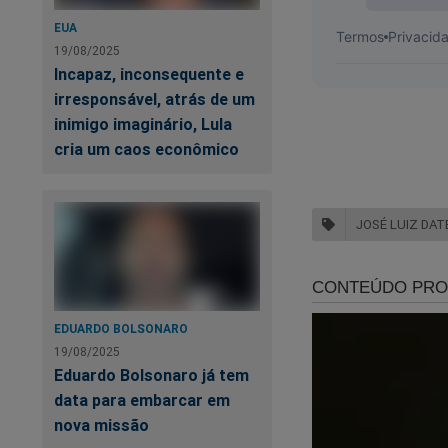
EUA
O
Jornal da Cidad
19/08/2025
conteúdo exclusivo 
Incapaz, inconsequente e
revelados. Você po
irresponsável, atrás de um
inimigo imaginário, Lula
Para assinar, clique
cria um caos econômico
https://assinante.
JOSÉ LUIZ DAT
Quer apoiar o JCO d
Volta à Cena do C
Bolsonaro já conhece
EDUARDO BOLSONARO
19/08/2025
Eduardo Bolsonaro já tem
data para embarcar em
nova missão