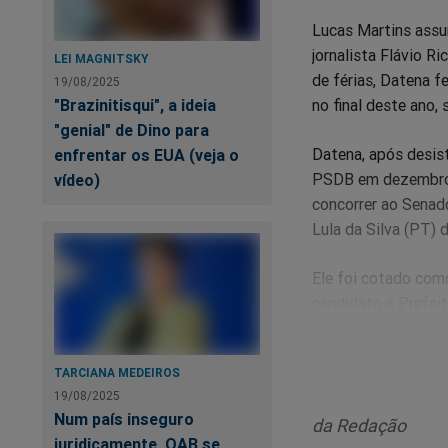
Lucas Martins assu
jornalista Flávio R
LEI MAGNITSKY
de férias, Datena f
19/08/2025
no final deste ano, 
"Brazinitisqui", a ideia
"genial" de Dino para
Datena, após desist
enfrentar os EUA (veja o
PSDB em dezembro. 
vídeo)
concorrer ao Senado
Lula da Silva (PT) d
Ele foi cotado com
candidato à Prefei
Datena obteve 17% 
TARCIANA MEDEIROS
Durante o lançamen
19/08/2025
desta vez.
Num país inseguro
da Redação
juridicamente, OAB se