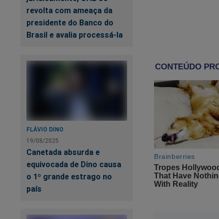
"Realmente 
revolta com ameaça da
do que nas a
presidente do Banco do
Brasil e avalia processá-la
O presidente munic
licença não remuner
UR
FLÁVIO DINO
19/08/2025
Canetada absurda e
equivocada de Dino causa
o 1º grande estrago no
país