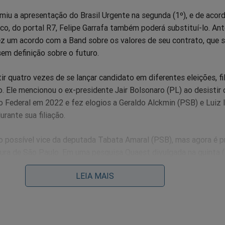
miu a apresentação do Brasil Urgente na segunda (1º), e de acor
icco, do portal R7, Felipe Garrafa também poderá substituí-lo. Ant
ez um acordo com a Band sobre os valores de seu contrato, que s
sem definição sobre o futuro.
ir quatro vezes de se lançar candidato em diferentes eleições, fi
Ele mencionou o ex-presidente Jair Bolsonaro (PL) ao desistir 
 Federal em 2022 e fez elogios a Geraldo Alckmin (PSB) e Luiz 
urante sua filiação.
o possível vice da deputada Tabata Amaral (PSB), mas agora é p
tura de São Paulo. Em uma pesquisa Quaest divulgada na quinta (
das intenções de voto.
LEIA MAIS
to de sua pré-candidatura, Datena afirmou que não pretende desi