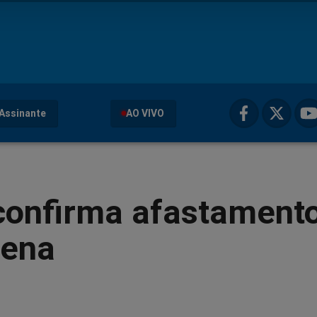
Assinante
AO VIVO
confirma afastament
tena