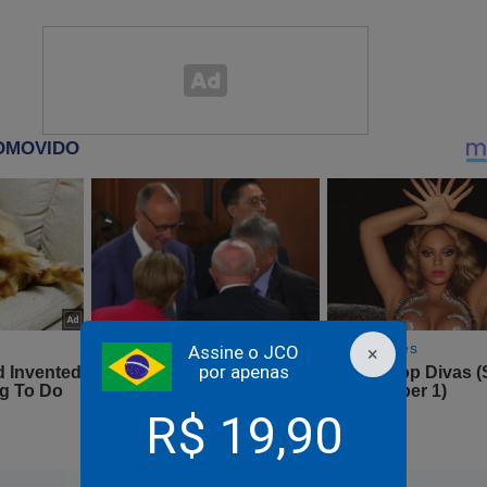
sinto que tenho mais responsabilidade nessa cam
nteriores. Porque, dessa vez, eu vou até o fim", de
ipal do PSDB, José Aníbal, informou ao UOL que Datena deve tir
ada da Band para se dedicar à campanha municipal após as férias
GENTE: Ministro do TSE anula condenação de Bolsonaro
Assine o JCO
×
por apenas
R$ 19,90