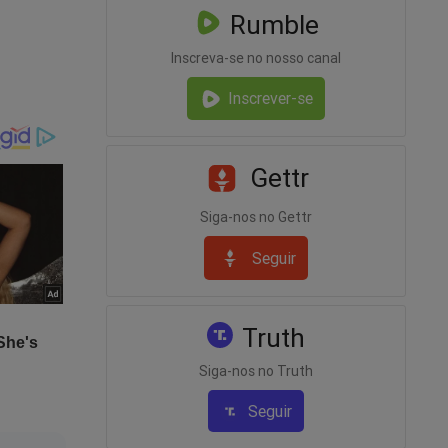
panha
Rumble
clarou.
Inscreva-se no nosso canal
ar uma
Inscrever-se
.
Gettr
Siga-nos no Gettr
Seguir
Truth
Siga-nos no Truth
Seguir