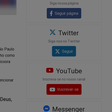
Siga nossa página
Seguir página
Twitter
Siga-nos no Twitter
São Paulo
Seguir
unho como
issora
YouTube
Inscreva-se no nosso canal
encionar
Inscrever-se
 Deus,
Messenger