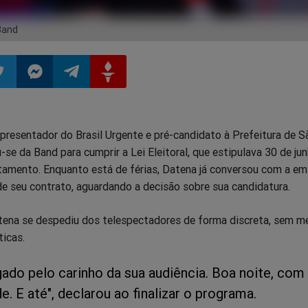
Band
ilhar
mpartilhar
Compartilhar
Compartilhar
Compartilhar
presentador do Brasil Urgente e pré-candidato à Prefeitura de 
o
no
no
no
se da Band para cumprir a Lei Eleitoral, que estipulava 30 de j
stamento. Enquanto está de férias, Datena já conversou com a em
pp
itter
Messenger
Telegram
Gettr
e seu contrato, aguardando a decisão sobre sua candidatura.
tena se despediu dos telespectadores de forma discreta, sem m
ticas.
gado pelo carinho da sua audiência. Boa noite, com
e. E até", declarou ao finalizar o programa.