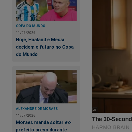
qualquer tipo de ne
Tentar me incrimina
COPA DO MUNDO
pela Polícia Feder
11/07/2026
Hoje, Haaland e Messi
A PF sabe que não 
decidem o futuro no Copa
porque faço a defe
do Mundo
Se a intenção é a d
Ver o triunfo do Es
adversários políti
devidamente corrigi
A perseguição do s
ALEXANDRE DE MORAES
Fantasma do Alvor
11/07/2026
Moraes manda soltar ex-
prefeito preso durante
O livro, que na ver