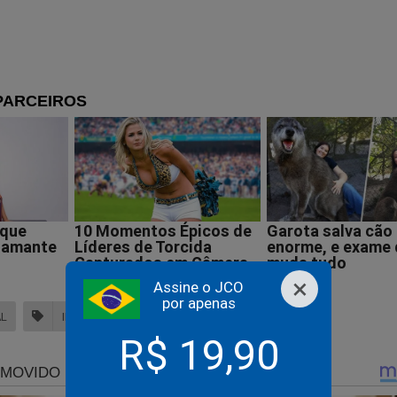
 trabalho advocatício e recorrerei à OAB para garantir meu direi
rabalhar sem intimidações e sem sofrer lawfare de natureza polít
 todas as instâncias da Justiça para conter o abuso de poder e
de um integrante da PF, que não pode ser confundido com a corpo
iva da Polícia Federal de pedir meu indiciamento no caso dos pre
esidente é arbitrária, injusta e persecutória. É uma violência ino
direito de trabalhar.
res da própria PF demonstraram cabalmente que eu jamais parti
×
o em torno da compra e venda dos presentes, que aliás só soube
Assine o JCO
por apenas
to que apenas dei uma orientação jurídica para a devolução dele
AL
INDICIAMENTO
FÁBIO WAJNGARTEN
R$ 19,90
mprensa e advogado do ex-presidente da República busquei in
es e ex-auxiliares dele sem jamais – repito, sem jamais – particip