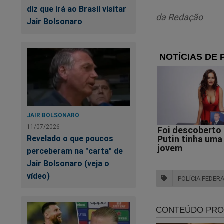
diz que irá ao Brasil visitar
Continuarei com meu
da Redação
Jair Bolsonaro
constitucional de t
Também recorrerei a
atitude arbitrária 
como um todo.
Portanto, a iniciat
recebidos pelo ex-pr
JAIR BOLSONARO
um atentado ao meu 
11/07/2026
Revelado o que poucos
Vazamentos anterio
perceberam na "carta" de
qualquer negociaçã
Jair Bolsonaro (veja o
pela imprensa. Repi
vídeo)
POLÍCIA FEDER
o que foi feito.
Como assessor de i
com alguns auxiliar