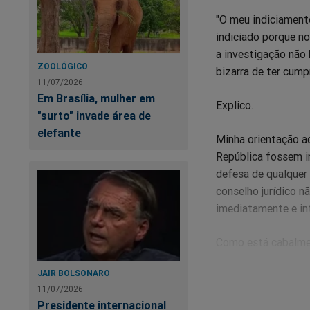
"O meu indiciamento
indiciado porque no
a investigação não 
ZOOLÓGICO
bizarra de ter cumpr
11/07/2026
Em Brasília, mulher em
Explico.
"surto" invade área de
elefante
Minha orientação ad
República fossem i
defesa de qualquer
conselho jurídico n
imediatamente e in
Como está cabalmen
fato após ser notic
JAIR BOLSONARO
11/07/2026
Fui indiciado, como
Presidente internacional