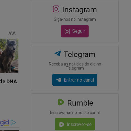
to
Instagram
ica.
Siga-nos no Instagram
 essa
Seguir
ração
Telegram
sentes
Receba as notícias do dia no
minável e
Telegram
Entrar no canal
cipei de
 deles
Rumble
s ao TCU,
Inscreva-se no nosso canal
formações
Inscrever-se
ar de