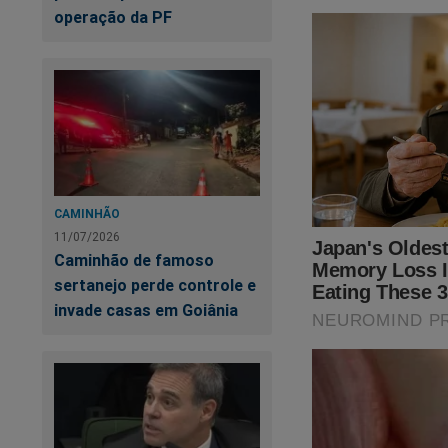
operação da PF
ao seu corajoso con
presidiário Lula d
contra Bolsonaro e 
perseguição, manip
está na "mira" da c
Não perca tempo. Ca
https://www.conte
CAMINHÃO
cena-do-crime
11/07/2026
Caminhão de famoso
O próprio Bolsonaro 
sertanejo perde controle e
invade casas em Goiânia