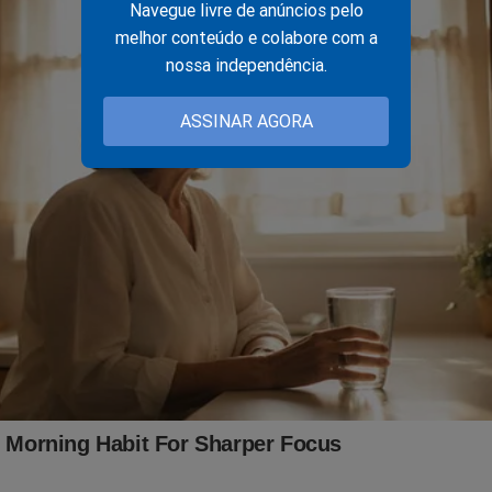
Navegue livre de anúncios pelo
gociação.
melhor conteúdo e colabore com a
nossa independência.
r é absurdo e revela a fragilidade das acusações sistematicamen
al nos últimos 18 meses.
ASSINAR AGORA
fiz nada a respeito do que ela apura, mas mesmo assim quer me p
sa permanente e intransigente do ex-presidente Bolsonaro.
e me intimidar, não conseguirão.
tado Policial por aqueles que se disseram vítimas dele, usado co
cos, certamente é um capítulo tenebroso de nossa Democracia e s
do, ao tempo e a hora, por nossas instituições."
istema a Bolsonaro continua implacável e foi documentada no li
ada - A Volta à Cena do Crime"
,
um
best seller
no Brasil.
dade é um "documento", já se transformou em um arquivo histórico