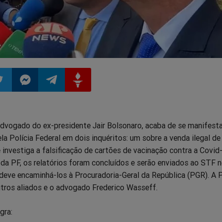
ilhar
mpartilhar
Compartilhar
Compartilhar
Compartilhar
advogado do ex-presidente Jair Bolsonaro, acaba de se manifesta
o
no
no
no
la Polícia Federal em dois inquéritos: um sobre a venda ilegal de 
e investiga a falsificação de cartões de vacinação contra a Covid
pp
itter
Messenger
Telegram
Gettr
da PF, os relatórios foram concluídos e serão enviados ao STF 
 deve encaminhá-los à Procuradoria-Geral da República (PGR). A 
tros aliados e o advogado Frederico Wasseff.
gra: