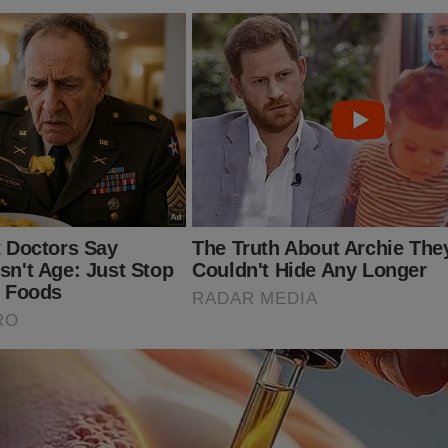
teúdo. São descritas todas as manobras do "sistema" para traze
e volta ao poder, os acontecimentos que desencadearam na perse
todas as 'tramoias' da esquerda. Eleição, prisões, mídia, censura,
ulação e muito mais... Está tudo documentado. Obviamente, esse 
ensura e não se sabe até quando estará a disposição do povo brasil
so tenha interesse, clique no link abaixo para adquirir essa obra:
udoconservador.com.br/products/o-fantasma-do-alvorada-a-vol
já conhece o livro: