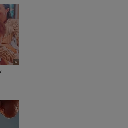
r o ex-
guição
livro
eiro...
ta-a-