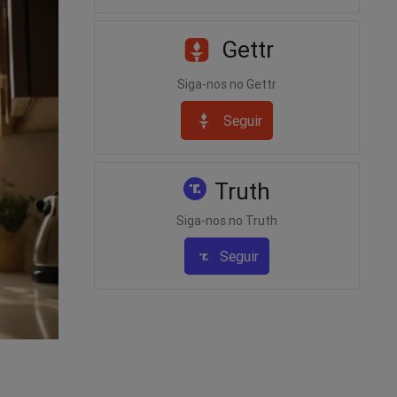
Gettr
te feitas
Siga-nos no Gettr
Seguir
unir
Truth
Siga-nos no Truth
ntra
Seguir
erá
vro
"O
, devido