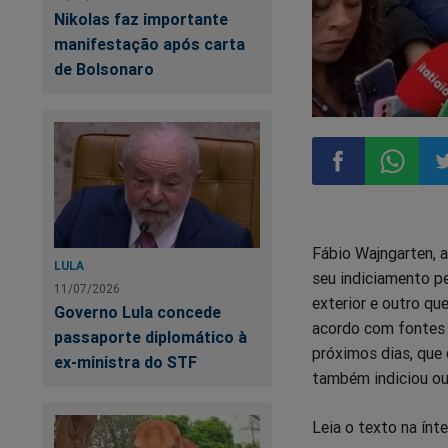
Nikolas faz importante
manifestação após carta
de Bolsonaro
Compartilhar
Compart
Co
Fábio Wajngarten, 
no
no
n
LULA
seu indiciamento pe
11/07/2026
exterior e outro qu
Facebook
Whatsa
Tw
Governo Lula concede
acordo com fontes 
passaporte diplomático à
próximos dias, que
ex-ministra do STF
também indiciou ou
Leia o texto na ínte