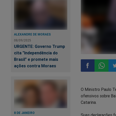
ALEXANDRE DE MORAES
08/09/2025
URGENTE: Governo Trump
cita "Independência do
Brasil" e promete mais
ações contra Moraes
Compartilhar
Compart
Co
O Ministro Paulo T
no
no
n
ofensivos sobre Ba
Catarina.
Facebook
Whatsa
Tw
8 DE JANEIRO
Suas declarações f