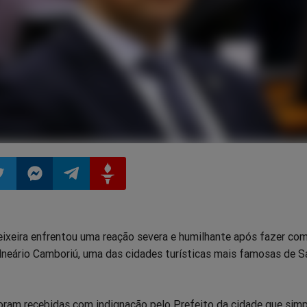
ilhar
mpartilhar
Compartilhar
Compartilhar
Compartilhar
eixeira enfrentou uma reação severa e humilhante após fazer co
o
no
no
no
lneário Camboriú, uma das cidades turísticas mais famosas de S
pp
itter
Messenger
Telegram
Gettr
oram recebidas com indignação pelo Prefeito da cidade que sim