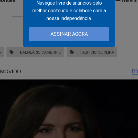
Navegue livre de anúncios pelo
melhor conteúdo e colabore com a
nossa independência.
ASSINAR AGORA
A
BALNEÁRIO CAMBORIÚ
FABRÍCIO OLIVEIRA