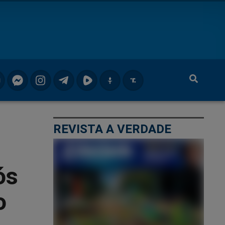
REVISTA A VERDADE
é
ós
o