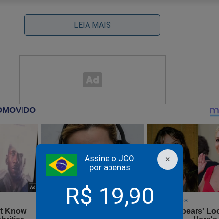
LEIA MAIS
Assine o JCO
×
por apenas
R$ 19,90