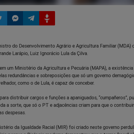
ilhar
mpartilhar
Compartilhar
Compartilhar
Compartilhar
nistro do Desenvolvimento Agrário e Agricultura Familiar (MDA) d
o
no
no
no
ande Larápio, Luiz Ignorácio Lula da Çilva.
pp
itter
Messenger
Telegram
Gettr
em um Ministério da Agricultura e Pecuária (MAPA), a existência 
las redundâncias e sobreposições que só um governo demagógi
relhador, como o de Lula, é capaz de conceber.
para distribuir cargos e funções a apaniguados, “cumpañeros”, p
a a sorte, que só o PT e adjacências criam para que o contribui
as despesas.
stério da Igualdade Racial (MIR) foi criado neste governo perdul