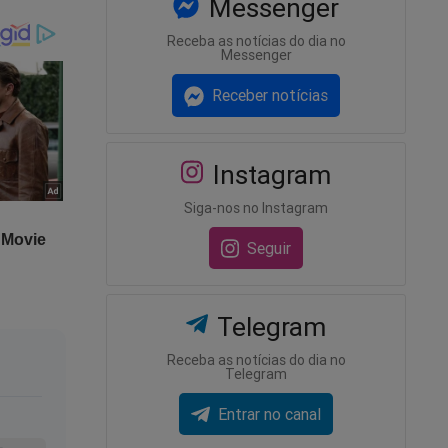
arina e
Messenger
 evento
Receba as notícias do dia no
ente
Messenger
nte do
Receber notícias
o evento.
Instagram
xigir uma
Siga-nos no Instagram
pção e
Seguir
o, claro,
 crime”
Telegram
ulo
Receba as notícias do dia no
i
Telegram
Entrar no canal