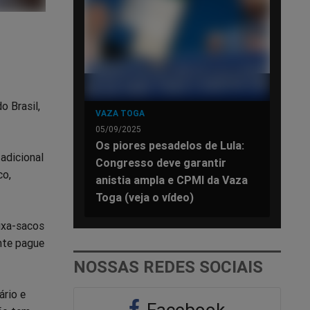
o Brasil,
VAZA TOGA
05/09/2025
Os piores pesadelos de Lula:
adicional
Congresso deve garantir
co,
anistia ampla e CPMI da Vaza
Toga (veja o vídeo)
uxa-sacos
nte pague
NOSSAS REDES SOCIAIS
ário e
Facebook