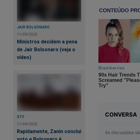
redundante MDA, re
ofender os morador
conservador da Amér
argentino, Tarcísio
JAIR BOLSONARO
Brasil.
11/09/2025
Ministros decidem a pena
Atrevido, Teixeira 
de Jair Bolsonaro (veja o
vídeo)
Limpeza espiritual
limpeza ética e adm
lavagem de dinheiro 
do empregador de Pa
graças à nada ace
Mas Fabrício Teixei
Teixeira: “Camboriú
STF
administrada pelo 
11/09/2025
Rapidamente, Zanin conclui
voto e Bolsonaro é
Bravo!