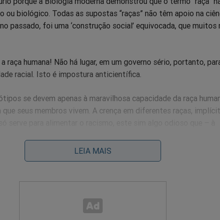
úrio porque a Biologia moderna demonstrou que o termo “raça” 
co ou biológico. Todas as supostas “raças” não têm apoio na ciên
no passado, foi uma ‘construção social’ equivocada, que muitos
 a raça humana! Não há lugar, em um governo sério, portanto, pa
ade racial. Isto é impostura anticientífica.
iótipos se devem apenas à maravilhosa capacidade da raça huma
 que seus membros vivem. A crença em diferentes raças, implíci
só serve para alimentar o racismo, este sim algo odioso que – à
 PT faz no plano político, o ‘nós contra eles’ – divide os seres
lsa superioridade de uns sobre outros.
LEIA MAIS
exto é apenas para lembrar o quanto este governo é medíocre e 
 membros.
xeira – errado até no nome, que deveria ser Paulo, Xeira-te –, mi