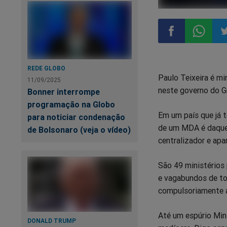
Compartilhar
Compart
Co
REDE GLOBO
Paulo Teixeira é mi
no
no
n
11/09/2025
neste governo do Gr
Bonner interrompe
programação na Globo
Facebook
Whatsa
Tw
Em um país que já t
para noticiar condenação
de um MDA é daque
de Bolsonaro (veja o vídeo)
centralizador e apa
São 49 ministérios 
e vagabundos de tod
compulsoriamente 
Até um espúrio Mini
DONALD TRUMP