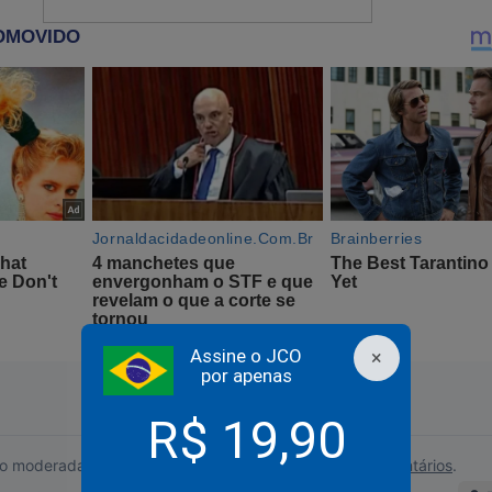
solveu esculachar o trabalhador e esclarecido povo de Santa Cat
es de Camboriú, por estes terem acolhido o CPAC 2024, o maior
ica Latina, com a presença, entre outros, de Javier Milei, presid
 de Freitas, governador de São Paulo e Jair Bolsonaro, ex-preside
recomendou uma ‘limpeza espiritual’, após Camboriú ter recebido 
? O povo de Santa Catarina é que está em condições morais de e
inistrativa neste governo, liderado por um condenado por corru
em dois robustos processos, até a terceira instância judicial. Fal
ulo Teixeira, Luiz Corruptaço Lula da Silva, de volta à “cena do
ndrada coligação PT/STF/TSE.
Assine o JCO
×
por apenas
ra, Prefeito de Camboriú, deu a resposta precisa à baixeza de Pa
 não precisa de limpeza espiritual simplesmente porque nunca fo
R$ 19,90
PT”.