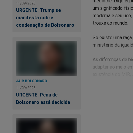
medíocre. Digo esp
11/09/2025
um significado físi
URGENTE: Trump se
moderna e seu uso, 
manifesta sobre
trouxe ao mundo.
condenação de Bolsonaro
Só existe uma raça,
ministério da iguald
As diferenças de b
adaptar ao meio em
existência do MIR, 
JAIR BOLSONARO
semelhança do que o
11/09/2025
com base em uma fa
URGENTE: Pena de
Bolsonaro está decidida
Mas este singelo t
medíocres os seus
Um deles, Paulo Tei