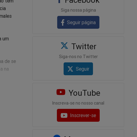
não tem
cia
Siga nossa página
 males
Seguir página
ra um
Twitter
Siga-nos no Twitter
na de se
Seguir
ta na
 humanos
YouTube
Inscreva-se no nosso canal
são
Inscrever-se
nistro do