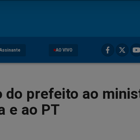
Assinante
AO VIVO
o do prefeito ao minis
a e ao PT