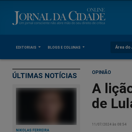
Área do 
EDITORIAIS
BLOGS E COLUNAS
OPINIÃO
ÚLTIMAS NOTÍCIAS
A liçã
de Lul
11/07/2024 às 08:54
NIKOLAS FERREIRA