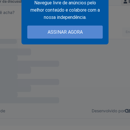
Navegue livre de anúncios pelo
melhor conteúdo e colabore com a
om a resposta de Fabrício Teixeira:
nossa independência.
ASSINAR AGORA