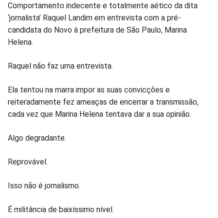
Compartilhar
Compartilhar
Compartilhar
Compartilhar
Compartilhar
Compart
Comportamento indecente e totalmente aético da dita
‘jornalista’ Raquel Landim em entrevista com a pré-
no
no
no
no
no
no
candidata do Novo à prefeitura de São Paulo, Marina
Helena.
Facebook
Whatsapp
Twitter
Messenger
Telegram
Gettr
Raquel não faz uma entrevista.
Ela tentou na marra impor as suas convicções e
reiteradamente fez ameaças de encerrar a transmissão,
cada vez que Marina Helena tentava dar a sua opinião.
Algo degradante.
Reprovável.
Isso não é jornalismo.
É militância de baixíssimo nível.