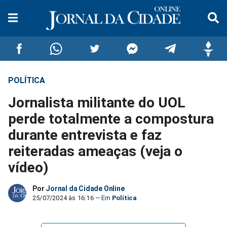
POLÍTICA
Compartilhar
Compartilhar
Compartilhar
Compartilhar
Compartilhar
Compar
Jornalista militante do UOL
no
no
no
no
no
no
perde totalmente a compostura
durante entrevista e faz
Facebook
Whatsapp
Twitter
Messenger
Telegram
Gettr
reiteradas ameaças (veja o
vídeo)
Por
Jornal da Cidade Online
25/07/2024 às 16:16
Política