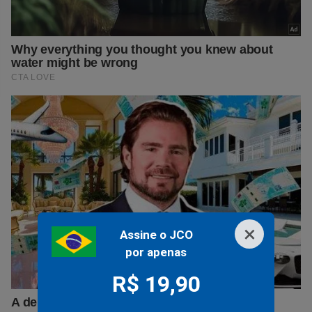
×
Assine o JCO
por apenas
R$ 19,90