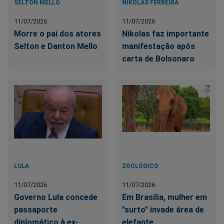
SELTON MELLO
NIKOLAS FERREIRA
11/07/2026
11/07/2026
Morre o pai dos atores
Nikolas faz importante
Selton e Danton Mello
manifestação após
carta de Bolsonaro
LULA
ZOOLÓGICO
11/07/2026
11/07/2026
Governo Lula concede
Em Brasília, mulher em
passaporte
"surto" invade área de
diplomático à ex-
elefante