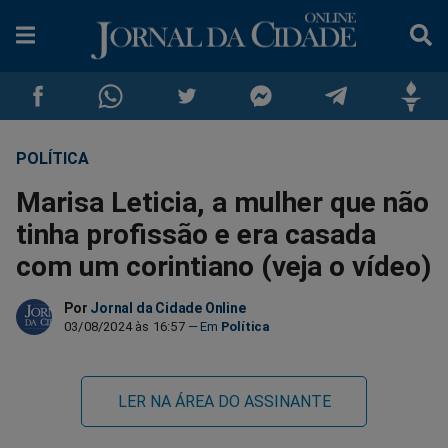
POLÍTICA
Compartilhar
Compartilhar
Compartilhar
Compartilhar
Compartilhar
Compar
Marisa Leticia, a mulher que não
no
no
no
no
no
no
tinha profissão e era casada
com um corintiano (veja o vídeo)
Facebook
Whatsapp
Twitter
Messenger
Telegram
Gettr
Por
Jornal da Cidade Online
03/08/2024 às 16:57
Política
LER NA ÁREA DO ASSINANTE