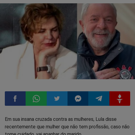
Compartilhar
Compartilhar
Compartilhar
Compartilhar
Compartilhar
Compart
Em sua insana cruzada contra as mulheres, Lula disse
recentemente que mulher que não tem profissão, caso não
no
no
no
no
no
no
tome cuidado, vai apanhar do marido.