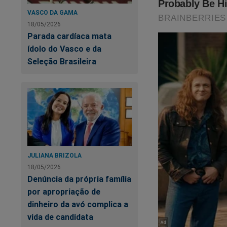
suprimiu a 
VASCO DA GAMA
18/05/2026
um dos maior
Parada cardíaca mata
ídolo do Vasco e da
“É um arrem
Seleção Brasileira
tudo isso p
dinheiro púb
Não deixare
do judiciár
apesar dos a
JULIANA BRIZOLA
necessária.
18/05/2026
buscam rela
Denúncia da própria família
tentativas 
por apropriação de
dinheiro da avó complica a
Convidamos 
vida de candidata