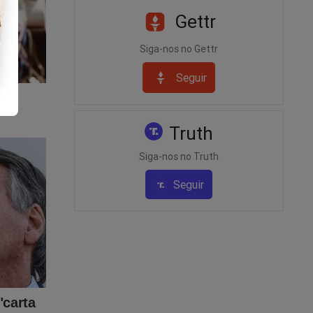
r o site
Gettr
nos
 que
Siga-nos no Gettr
Seguir
esenta
Truth
Siga-nos no Truth
tos que
Seguir
de.
pois
r
vas já
 pois