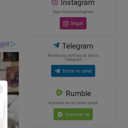
Instagram
pender
Siga-nos no Instagram
Seguir
Telegram
do Mundo
Receba as notícias do dia no
Telegram
omeço
ade de
Entrar no canal
Rumble
de
Inscreva-se no nosso canal
ada
Inscrever-se