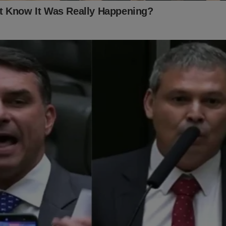
erminados a seguir investigando, informando e
 sobre os principais acontecimentos que moldam
a sociedade em nosso país. O Diário do Centro do 
ta, mais forte e comprometido com sua missão de
 a todos que nos apoiaram durante esse período
 Juntos, continuaremos a lutar pela liberdade de e
ade, porque acreditar no poder da informação é acr
ia.
investigando sem trégua as ações tanto da juíza 
."