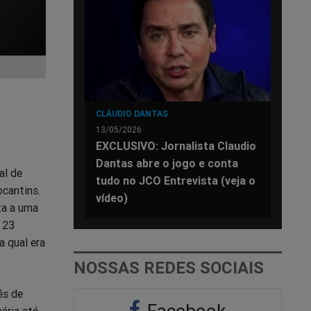
CLÁUDIO DANTAS
13/05/2026
EXCLUSIVO: Jornalista Claudio
Dantas abre o jogo e conta
al de
tudo no JCO Entrevista (veja o
ocantins.
vídeo)
ta a uma
 23
a qual era
NOSSAS REDES SOCIAIS
és de
Facebook
ária até