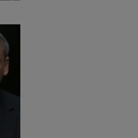
 a
Mundo
xpressão
editar
quanto