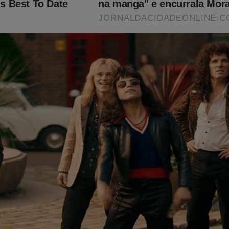
existência do veículo”, afirma o advogado Pedro Se
es juristas do Brasil, em publicação nas redes soc
atado absurdo jurídico, uma imensa violência desc
or conta de uma matéria que denunciava mau uso d
lico”.
mos de combater o fascismo, tão presente em se
io. A censura que enfrentamos é um lembrete de que
vanços, a luta pela liberdade de expressão ainda é
 Não só nós, mas todos os veículos de comunicaç
tar a verdade devem permanecer vigilantes diante
de silenciamento.
nossos leitores a nos acompanhar nessa nova eta