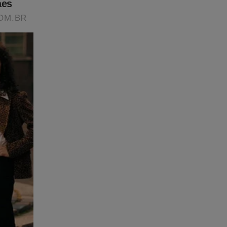
rrano,
iais.
abida. E
e
tores
,
ão que
 de
pa.