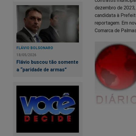
dezembro de 2023, q
candidata à Prefeit
reportagem. Em nove
Comarca de Palmas,
FLÁVIO BOLSONARO
18/05/2026
Flávio buscou tão somente
a “paridade de armas”
Contudo, devido às 
Núcleo de Informaç
de domínios de int