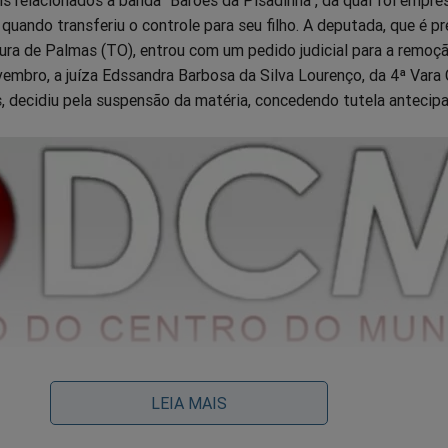
uando transferiu o controle para seu filho. A deputada, que é pr
ura de Palmas (TO), entrou com um pedido judicial para a remoç
mbro, a juíza Edssandra Barbosa da Silva Lourenço, da 4ª Vara 
 decidiu pela suspensão da matéria, concedendo tutela antecipa
repetidas tentativas falhas de notificação do portal, a juíza ord
LEIA MAIS
ão e Coordenação do Ponto BR (NIC.br), responsável pela admin
ernet no Brasil, a remoção completa do site DCM. A decisão cons