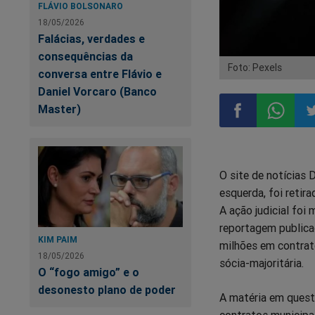
FLÁVIO BOLSONARO
18/05/2026
Falácias, verdades e
consequências da
Foto: Pexels
conversa entre Flávio e
Daniel Vorcaro (Banco
Master)
Compartilhar
Compart
Co
O site de notícias 
no
no
n
esquerda, foi retir
A ação judicial fo
Facebook
Whatsa
Tw
reportagem publica
KIM PAIM
milhões em contrato
18/05/2026
sócia-majoritária.
O “fogo amigo” e o
desonesto plano de poder
A matéria em quest
contratos municipai