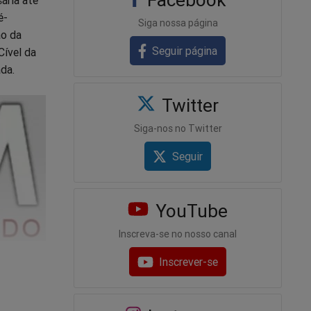
é-
Siga nossa página
ão da
Seguir página
Cível da
da.
Twitter
Siga-nos no Twitter
Seguir
YouTube
Inscreva-se no nosso canal
Inscrever-se
enou ao
istração
iderou as