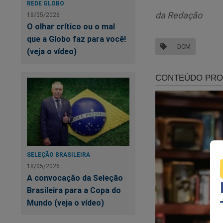
REDE GLOBO
"tentativas infrutí
da Redação
18/05/2026
apenas o link refer
O olhar crítico ou o mal
que a Globo faz para você!
O site voltou ao ar 
DCM
(veja o vídeo)
"
DCM está d
Após um per
tem o praze
não é apena
expressão e
SELEÇÃO BRASILEIRA
Nossa pausa
18/05/2026
A convocação da Seleção
agosto de 2
Brasileira para a Copa do
levantou de
Mundo (veja o vídeo)
Janad Valcar