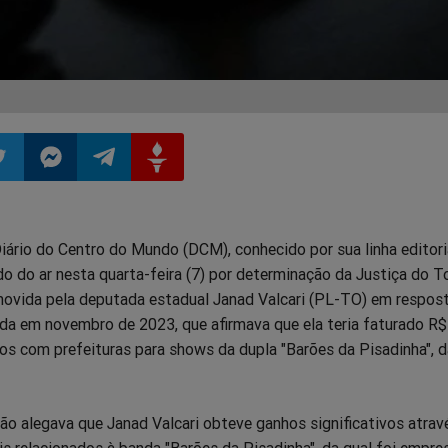
ilhar
mpartilhar
Compartilhar
Compartilhar
Compartilhar
Diário do Centro do Mundo (DCM), conhecido por sua linha editori
o
no
no
no
ado do ar nesta quarta-feira (7) por determinação da Justiça do T
i movida pela deputada estadual Janad Valcari (PL-TO) em respos
pp
itter
Messenger
Telegram
Gettr
da em novembro de 2023, que afirmava que ela teria faturado R$
s com prefeituras para shows da dupla "Barões da Pisadinha", d
ão alegava que Janad Valcari obteve ganhos significativos atrav
s relacionados à banda "Barões da Pisadinha", da qual foi empres