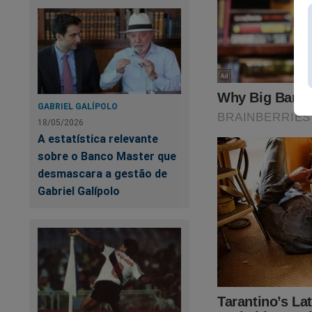
Tribunal de
inteiro. Enf
lembrou da 
ele desempe
Nesse conte
GABRIEL GALÍPOLO
uma reafir
18/05/2026
A estatística relevante
transparênc
sobre o Banco Master que
fundamental
desmascara a gestão de
impactam su
Gabriel Galípolo
construídas
“A censura 
implicou na
direito à de
vistas no pa