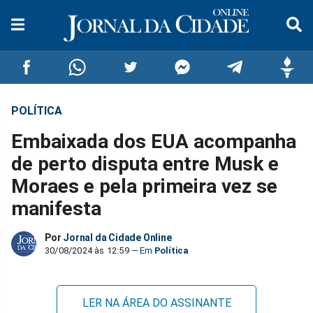
POLÍTICA
Compartilhar
Compartilhar
Compartilhar
Compartilhar
Compartilhar
Compar
Embaixada dos EUA acompanha
no
no
no
no
no
no
de perto disputa entre Musk e
Moraes e pela primeira vez se
Facebook
Whatsapp
Twitter
Messenger
Telegram
Gettr
manifesta
Por
Jornal da Cidade Online
30/08/2024 às 12:59
Política
LER NA ÁREA DO ASSINANTE