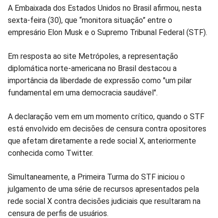
Compartilhar
Compartilhar
Compartilhar
Compartilhar
Compartilhar
Compart
A Embaixada dos Estados Unidos no Brasil afirmou, nesta
sexta-feira (30), que “monitora situação” entre o
no
no
no
no
no
no
empresário Elon Musk e o Supremo Tribunal Federal (STF).
Facebook
Whatsapp
Twitter
Messenger
Telegram
Gettr
Em resposta ao site Metrópoles, a representação
diplomática norte-americana no Brasil destacou a
importância da liberdade de expressão como "um pilar
fundamental em uma democracia saudável".
A declaração vem em um momento crítico, quando o STF
está envolvido em decisões de censura contra opositores
que afetam diretamente a rede social X, anteriormente
conhecida como Twitter.
Simultaneamente, a Primeira Turma do STF iniciou o
julgamento de uma série de recursos apresentados pela
rede social X contra decisões judiciais que resultaram na
censura de perfis de usuários.