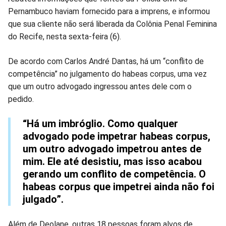
no
no
no
no
no
no
Pernambuco haviam fornecido para a imprens, e informou
que sua cliente não será liberada da Colônia Penal Feminina
Facebook
Whatsapp
Twitter
Messenger
Telegram
Gettr
do Recife, nesta sexta-feira (6).
De acordo com Carlos André Dantas, há um “conflito de
competência” no julgamento do habeas corpus, uma vez
que um outro advogado ingressou antes dele com o
pedido.
“Há um imbróglio. Como qualquer
advogado pode impetrar habeas corpus,
um outro advogado impetrou antes de
mim. Ele até desistiu, mas isso acabou
gerando um conflito de competência. O
habeas corpus que impetrei ainda não foi
julgado”.
Além de Deolane, outras 18 pessoas foram alvos de