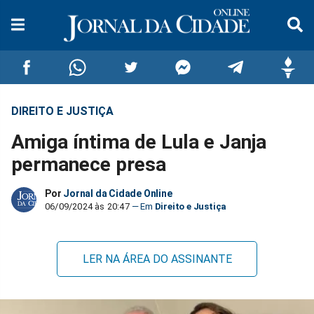
DIREITO E JUSTIÇA
Compartilhar
Compartilhar
Compartilhar
Compartilhar
Compartilhar
Compar
Amiga íntima de Lula e Janja
no
no
no
no
no
no
permanece presa
Facebook
Whatsapp
Twitter
Messenger
Telegram
Gettr
Por
Jornal da Cidade Online
06/09/2024 às 20:47
Direito e Justiça
LER NA ÁREA DO ASSINANTE