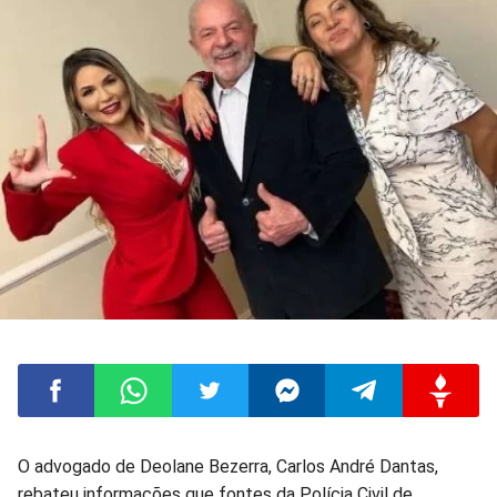
Compartilhar
Compartilhar
Compartilhar
Compartilhar
Compartilhar
Compart
O advogado de Deolane Bezerra, Carlos André Dantas,
rebateu informações que fontes da Polícia Civil de