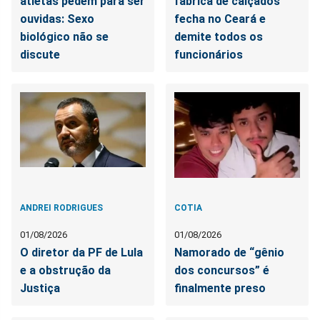
atletas pedem para ser
fábrica de calçados
ouvidas: Sexo
fecha no Ceará e
biológico não se
demite todos os
discute
funcionários
ANDREI RODRIGUES
COTIA
01/08/2026
01/08/2026
O diretor da PF de Lula
Namorado de “gênio
e a obstrução da
dos concursos” é
Justiça
finalmente preso