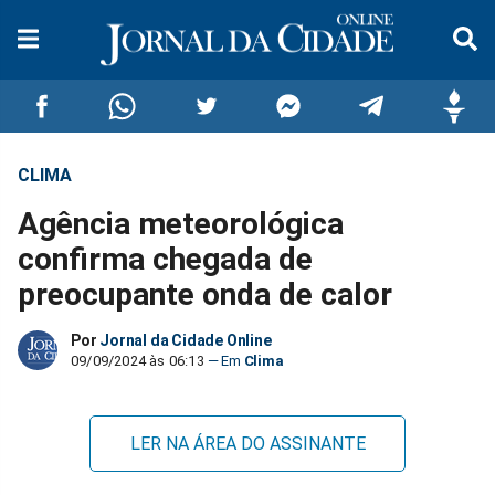
CLIMA
Compartilhar
Compartilhar
Compartilhar
Compartilhar
Compartilhar
Compar
Agência meteorológica
no
no
no
no
no
no
confirma chegada de
preocupante onda de calor
Facebook
Whatsapp
Twitter
Messenger
Telegram
Gettr
Por
Jornal da Cidade Online
09/09/2024 às 06:13
Clima
LER NA ÁREA DO ASSINANTE