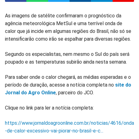
Compartilhar
Compartilhar
Compartilhar
Compartilhar
Compartilhar
Compart
As imagens de satélite confirmaram o prognóstico da
agência meteorológica MetSul e uma terrível onda de
no
no
no
no
no
no
calor que já incide em algumas regiões do Brasil, não só se
intensificarão como irão se espalhar para diversas regiões.
Facebook
Whatsapp
Twitter
Messenger
Telegram
Gettr
Segundo os especialistas, nem mesmo o Sul do país será
poupado e as temperaturas subirão ainda nesta semana.
Para saber onde o calor chegará, as médias esperadas e o
período de duração, acesse a notícia completa no
site do
Jornal do Agro Online
, parceiro do JCO.
Clique no link para ler a notícia completa:
https://www.jornaldoagroonline.com.br/noticias/4616/onda
-de-calor-excessivo-vai-piorar-no-brasil-e-c...