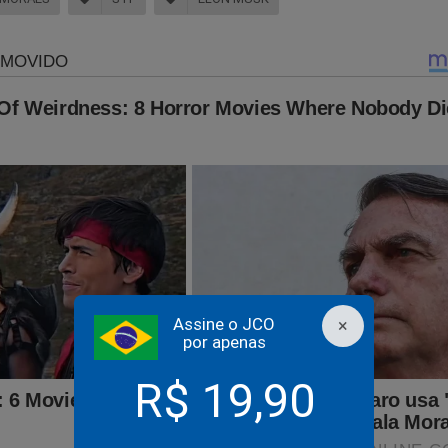
la ataca os bombeiros de forma covarde
Assine o JCO
×
por apenas
igante emissora de TV promove demissões em massa
R$ 19,90
lator da reforma tributária no Senado e Renan são indiciad