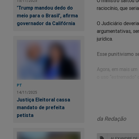
O ministro saltou 
15/11/2025
'Trump mandou dedo do
raciocínio, que seri
meio para o Brasil', afirma
governador da Califórnia
O Judiciário deveri
argumentativas, se
jurídica.
Esse punitivismo se
Agora, em mais um a
o uso “estremado” 
PT
Na realidade é ele
14/11/2025
Justiça Eleitoral cassa
demais ministros d
mandato de prefeita
Por isso, a necessi
petista
da Redação
ALEXANDRE DE