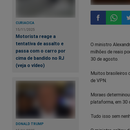
CURIACICA
15/11/2025
Compartilhar
Compart
Co
Motorista reage a
tentativa de assalto e
O ministro Alexandr
no
no
n
passa com o carro por
milhões de reais p
cima de bandido no RJ
30 de agosto.
Facebook
Whatsa
Tw
(veja o vídeo)
Muitos brasileiros 
de VPN.
Moraes determinou 
plataforma, em 30 d
Tudo isso sem nenh
DONALD TRUMP