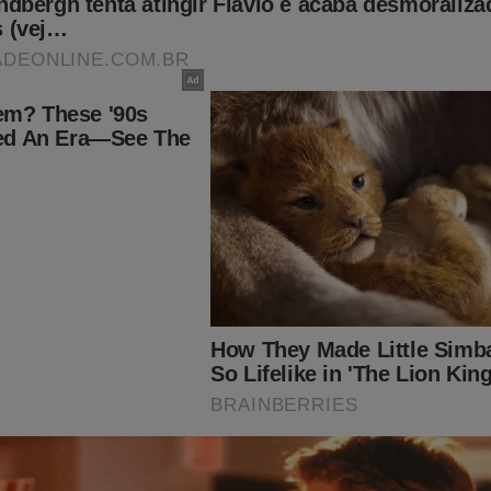
o:
udoconservador.com.br/products/o-fantasma-do-alvorada-a-vol