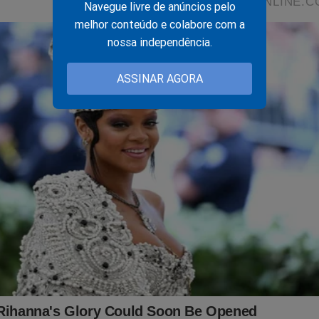
 por corrupção
Navegue livre de anúncios pelo
melhor conteúdo e colabore com a
nossa independência.
ASSINAR AGORA
l da Cidade Online
? Adquira o livro
"O Fantasma do Alvorada 
 O próprio Bolsonaro já conhece o livro. Confira: