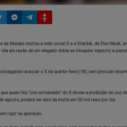
ilhar
mpartilhar
Compartilhar
Compartilhar
Compartilhar
e de Moraes multou a rede social X e a Starlink, de Elon Musk, e
o
no
no
no
or dia em razão de um alegado drible ao bloqueio imposto à plat
pp
itter
Messenger
Telegram
Gettr
conseguiram acessar o X na quarta-feira (18), sem precisar recorr
que quem fez “uso extremado” do X desde a proibição do uso d
e agosto, poderá ser alvo da multa em 50 mil reais por dia.
um rigor na apuração.