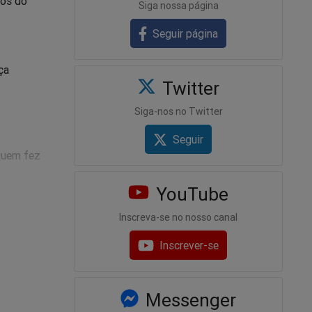
sos do
Siga nossa página
Seguir página
ça
Twitter
Siga-nos no Twitter
Seguir
 quem fez
YouTube
dade dos
Inscreva-se no nosso canal
Inscrever-se
Messenger