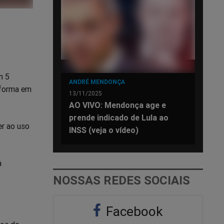
m 5
ANDRÉ MENDONÇA
aforma em
13/11/2025
AO VIVO: Mendonça age e
prende indicado de Lula ao
er ao uso
INSS (veja o vídeo)
a
NOSSAS REDES SOCIAIS
Facebook