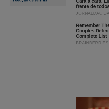
redução de tarifas
Clique no link abaix
https://www.conte
cena-do-crime