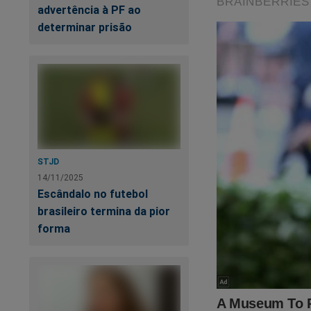
PF
advertência à PF ao
determinar prisão
STJD
14/11/2025
Escândalo no futebol
brasileiro termina da pior
Quer apoiar o
Jorna
forma
à Cena do Crime"
.