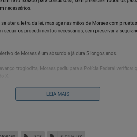
de um fato isolado para conclusões, sem preencher todos os pas
am necessários.
a se ater a letra da lei, mas age nas mãos de Moraes com piruetas
m seguir os procedimentos necessários, sem preservar a seguran
letivo de Moraes é um absurdo e já dura 5 longos anos.
vanço troglodita, Moraes pediu para a Polícia Federal verificar
do X.
 quem faz o uso estremado do STF, notoriamente com a cumplici
LEIA MAIS
o STF.
dade do Senado exercer a sua força, pelo bem da nação.
 MORAES
STF
ELON MUSK