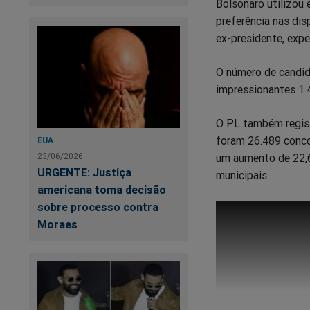
Bolsonaro utilizou
preferência nas disp
ex-presidente, expe
O número de candid
impressionantes 1.
O PL também regist
foram 26.489 conco
EUA
23/06/2026
um aumento de 22,6
URGENTE: Justiça
municipais.
americana toma decisão
sobre processo contra
Moraes