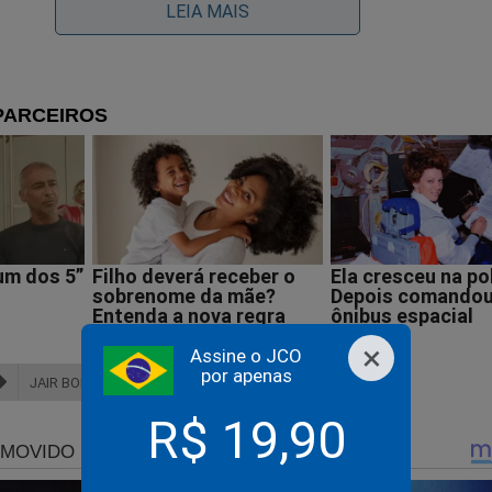
LEIA MAIS
×
Assine o JCO
por apenas
JAIR BOLSONARO
R$ 19,90