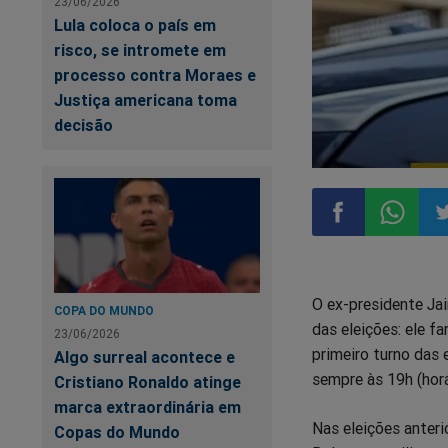
23/06/2026
Lula coloca o país em
risco, se intromete em
processo contra Moraes e
Justiça americana toma
decisão
Compartilhar
Compart
Co
O ex-presidente Jai
no
no
n
COPA DO MUNDO
das eleições: ele f
23/06/2026
primeiro turno das 
Algo surreal acontece e
Facebook
Whatsa
Tw
sempre às 19h (horá
Cristiano Ronaldo atinge
marca extraordinária em
Nas eleições anteri
Copas do Mundo