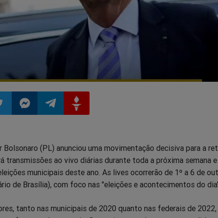
ilhar
mpartilhar
Compartilhar
Compartilhar
Compartilhar
r Bolsonaro (PL) anunciou uma movimentação decisiva para a reta
o
no
no
no
ará transmissões ao vivo diárias durante toda a próxima semana e
eleições municipais deste ano. As lives ocorrerão de 1º a 6 de ou
pp
itter
Messenger
Telegram
Gettr
rio de Brasília), com foco nas "eleições e acontecimentos do dia"
ores, tanto nas municipais de 2020 quanto nas federais de 2022,