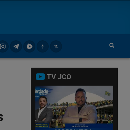
TV JCO
s