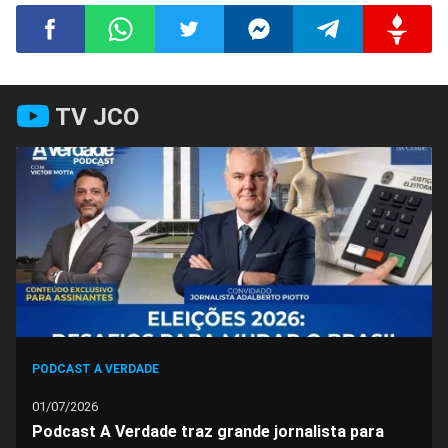
Compartilhar
Compartilhar
Compartilhar
Compartilhar
Compartilhar
Compart
TV JCO
no
no
no
no
no
no
Facebook
Whatsapp
Twitter
Messenger
Telegram
Gettr
PODCAST A VERDADE
01/07/2026
Podcast A Verdade traz grande jornalista para