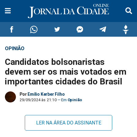
OPINIÃO
Compartilhar
Compartilhar
Compartilhar
Compartilhar
Compartilhar
Compar
Candidatos bolsonaristas
no
no
no
no
no
no
devem ser os mais votados em
importantes cidades do Brasil
Facebook
Whatsapp
Twitter
Messenger
Telegram
Gettr
Por
Emílio Kerber Filho
29/09/2024 às 21:10
Opinião
LER NA ÁREA DO ASSINANTE