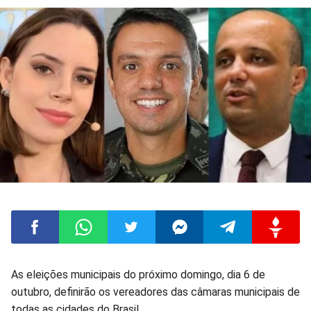
Compartilhar
Compartilhar
Compartilhar
Compartilhar
Compartilhar
Compart
As eleições municipais do próximo domingo, dia 6 de
outubro, definirão os vereadores das câmaras municipais de
no
no
no
no
no
no
todas as cidades do Brasil.