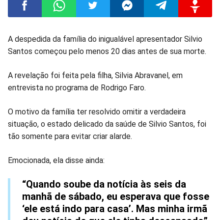
Compartilhar
Compartilhar
Compartilhar
Compartilhar
Compartilhar
Compart
A despedida da família do inigualável apresentador Silvio
Santos começou pelo menos 20 dias antes de sua morte.
no
no
no
no
no
no
A revelação foi feita pela filha, Silvia Abravanel, em
Facebook
Whatsapp
Twitter
Messenger
Telegram
Gettr
entrevista no programa de Rodrigo Faro.
O motivo da família ter resolvido omitir a verdadeira
situação, o estado delicado da saúde de Silvio Santos, foi
tão somente para evitar criar alarde.
Emocionada, ela disse ainda:
“Quando soube da notícia às seis da
manhã de sábado, eu esperava que fosse
‘ele está indo para casa’. Mas minha irmã