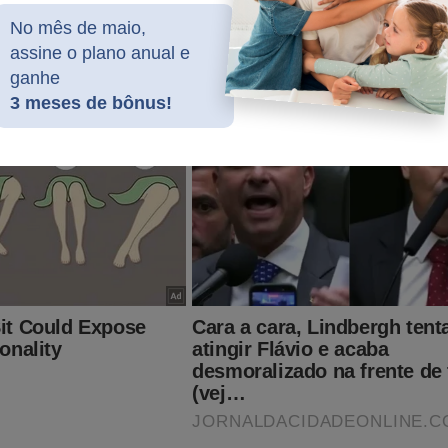
No mês de maio,
assine o plano anual e
ganhe
3 meses de bônus!
l da Cidade Online
? Adquira o livro
"O Fantasma do Alvorada 
 O próprio Bolsonaro já conhece o livro. Confira: