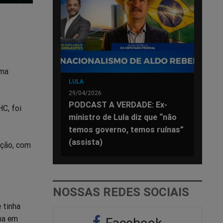
uma
LULA
29/04/2026
PODCAST A VERDADE: Ex-
HC, foi
ministro de Lula diz que “não
temos governo, temos ruínas”
(assista)
ação, com
NOSSAS REDES SOCIAIS
e tinha
ma em
Facebook