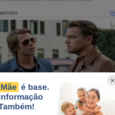
 VIVO: A direita venceu as eleições e agora? (veja o vídeo)
×
 referendo sobre a mudança da bandeira oficial de Belo
Mãe
é base.
rizonte, a esmagadora maioria votou contra
Informação
Também!