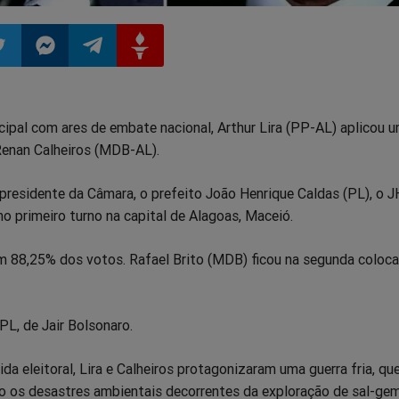
ilhar
mpartilhar
Compartilhar
Compartilhar
Compartilhar
ipal com ares de embate nacional, Arthur Lira (PP-AL) aplicou 
o
no
no
no
Renan Calheiros (MDB-AL).
pp
itter
Messenger
Telegram
Gettr
presidente da Câmara, o prefeito João Henrique Caldas (PL), o J
no primeiro turno na capital de Alagoas, Maceió.
om 88,25% dos votos. Rafael Brito (MDB) ficou na segunda coloc
PL, de Jair Bolsonaro.
da eleitoral, Lira e Calheiros protagonizaram uma guerra fria, qu
 os desastres ambientais decorrentes da exploração de sal-ge