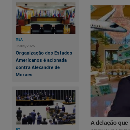
OEA
06/05/2026
Organização dos Estados
Americanos é acionada
Clique no link abaix
contra Alexandre de
Moraes
https://www.conte
cena-do-crime
Outra forma de ajud
assistir o primeiro
Revista A Verdade, 
no link abaixo:
PT