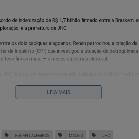
cordo de indenização de R$ 1,7 bilhão firmado entre a Braskem, 
ploração, e a prefeitura de JHC.
ntre os dois caciques alagoanos, Renan patrocinou a criação da
ar de Inquérito (CPI) que investigou a atuação da petroquímica
ue teve fim em maio — a meses da corrida eleitoral.
o, JHC sagrou-se vencedor na queda de braço com Brito — e Lira
ora o candidato de Renan Calheiros.
LEIA MAIS
GENTE: Moraes finalmente cumpre o que determina a lei e
ltar Daniel Silveira
RENAN CALHEIROS
MACEIÓ
JHC