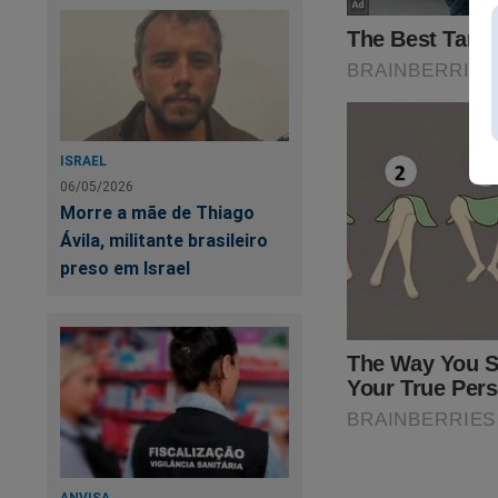
ISRAEL
06/05/2026
Quer apoiar o
Jorna
Morre a mãe de Thiago
à Cena do Crime"
.
Ávila, militante brasileiro
preso em Israel
ANVISA