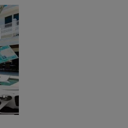
ta-a-
 de
eúdo da
r, clique