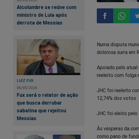
Alcolumbre se reúne com
ministro de Lula após
derrota de Messias
Compartilhar
Compart
Co
Numa disputa munic
no
no
n
dolorosa surra em 
Facebook
Whatsa
Tw
Apoiado pelo atual 
reeleito com folga 
LUIZ FUX
06/05/2026
JHC foi reeleito c
Fux será o relator de ação
12,74% dos votos.
que busca derrubar
sabatina que rejeitou
JHC foi eleito pelo 
Messias
Às vésperas da corri
como pano de fundo