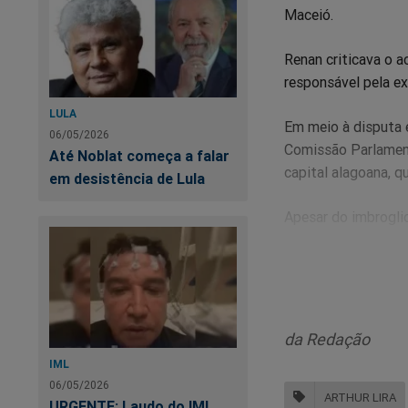
Maceió.
Renan criticava o a
responsável pela ex
LULA
Em meio à disputa e
06/05/2026
Comissão Parlament
Até Noblat começa a falar
capital alagoana, q
em desistência de Lula
Apesar do imbrogli
por margem esmagad
UR
da Redação
so
IML
06/05/2026
ARTHUR LIRA
URGENTE: Laudo do IML