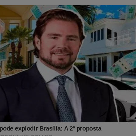
o:
udoconservador.com.br/products/o-fantasma-do-alvorada-a-vol
ar o JCO é se tornando nosso assinante, o que lhe dará o direito
PODCAST
conservador do Brasil e ter acesso exclusivo ao cont
onde os "assuntos proibidos" no Brasil são revelados. Para assina