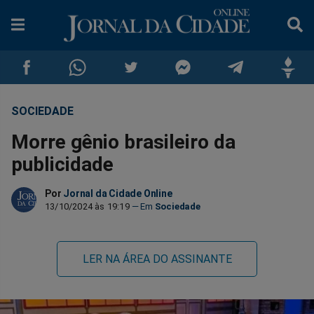
SOCIEDADE
Compartilhar
Compartilhar
Compartilhar
Compartilhar
Compartilhar
Compar
Morre gênio brasileiro da
no
no
no
no
no
no
publicidade
Facebook
Whatsapp
Twitter
Messenger
Telegram
Gettr
Por
Jornal da Cidade Online
13/10/2024 às 19:19
Sociedade
LER NA ÁREA DO ASSINANTE