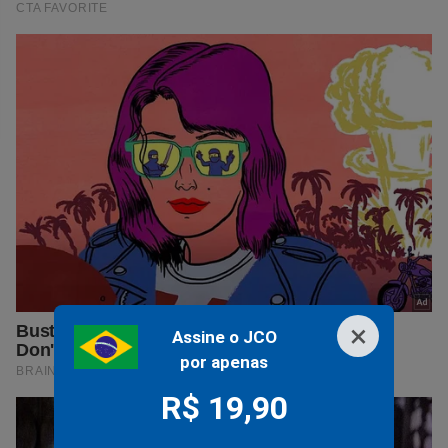
×
Assine o JCO
por apenas
R$ 19,90