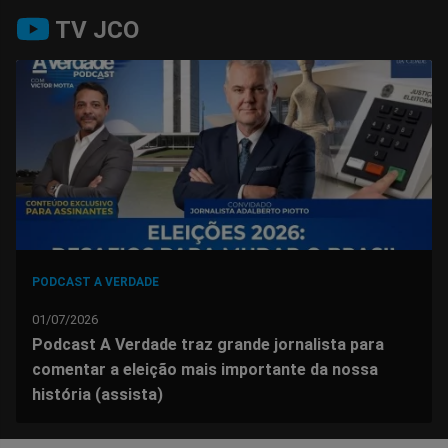
Compartilhar
Compartilhar
Compartilhar
Compartilhar
Compartilhar
Compart
TV JCO
no
no
no
no
no
no
Facebook
Whatsapp
Twitter
Messenger
Telegram
Gettr
PODCAST A VERDADE
01/07/2026
Podcast A Verdade traz grande jornalista para
comentar a eleição mais importante da nossa
história (assista)