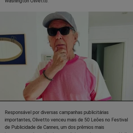
no
no
no
no
no
no
Washington Olivetto.
Facebook
Whatsapp
Twitter
Messenger
Telegram
Gettr
Responsável por diversas campanhas publicitárias
importantes, Olivetto venceu mais de 50 Leões no Festival
de Publicidade de Cannes, um dos prêmios mais