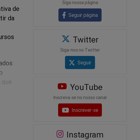
Siga nossa página
tiva de
Seguir página
tir da
ursos
Twitter
Siga-nos no Twitter
gados
Seguir
o
 que
YouTube
,
Inscreva-se no nosso canal
Inscrever-se
stituição
Instagram
liados não