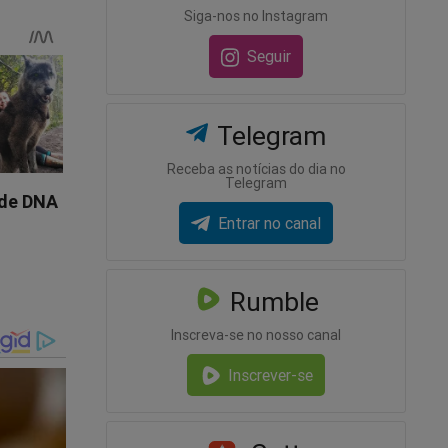
Siga-nos no Instagram
esconder
foi
Seguir
best
Telegram
, devido
Receba as notícias do dia no
r o ex-
Telegram
guição
Entrar no canal
livro
eiro...
Rumble
Inscreva-se no nosso canal
ta-a-
Inscrever-se