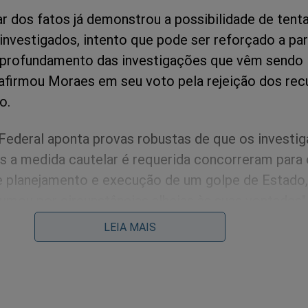
ar dos fatos já demonstrou a possibilidade de tenta
investigados, intento que pode ser reforçado a par
aprofundamento das investigações que vêm sendo
, afirmou Moraes em seu voto pela rejeição dos rec
o.
a Federal aponta provas robustas de que os investi
is a medida cautelar é requerida concorreram para 
 planejamento e execução de um golpe de Estado,
umou por circunstâncias alheias às suas vontades"
magistrado.
LEIA MAIS
s disse considerar "incabível", neste momento do processo, a re
-presidente.
desumana perseguição contra o ex-presidente Bolsonaro e seus a