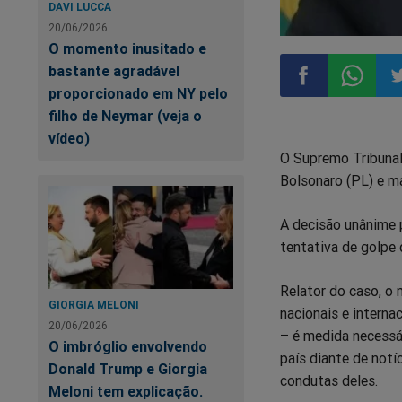
DAVI LUCCA
20/06/2026
O momento inusitado e
bastante agradável
proporcionado em NY pelo
filho de Neymar (veja o
Compartilhar
Compart
Co
vídeo)
O Supremo Tribunal
no
no
n
Bolsonaro (PL) e m
Facebook
Whatsa
Tw
A decisão unânime 
tentativa de golpe 
Relator do caso, o
GIORGIA MELONI
nacionais e interna
20/06/2026
– é medida necessár
O imbróglio envolvendo
país diante de notí
Donald Trump e Giorgia
condutas deles.
Meloni tem explicação.