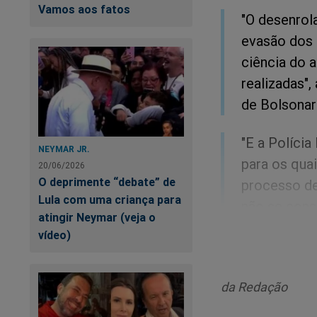
Vamos aos fatos
"O desenrol
evasão dos 
ciência do 
realizadas"
de Bolsonar
"E a Políci
NEYMAR JR.
para os qua
20/06/2026
O deprimente “debate” de
processo de
Lula com uma criança para
não se cons
atingir Neymar (veja o
completa o 
vídeo)
Diante disso, Morae
do documento do ex
da Redação
A cruel, absurda e 