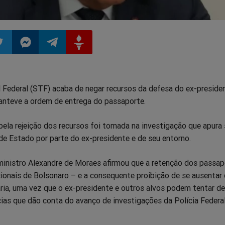
ilhar
mpartilhar
Compartilhar
Compartilhar
Compartilhar
 Federal (STF) acaba de negar recursos da defesa do ex-presiden
o
no
no
no
anteve a ordem de entrega do passaporte.
pp
itter
Messenger
Telegram
Gettr
pela rejeição dos recursos foi tomada na investigação que apura
de Estado por parte do ex-presidente e de seu entorno.
 ministro Alexandre de Moraes afirmou que a retenção dos passap
cionais de Bolsonaro – e a consequente proibição de se ausentar 
ia, uma vez que o ex-presidente e outros alvos podem tentar de
cias que dão conta do avanço de investigações da Polícia Federa