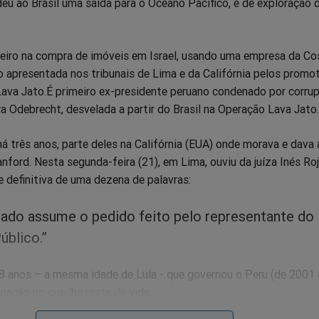
deu ao Brasil uma saída para o Oceano Pacífico, e de exploração 
heiro na compra de imóveis em Israel, usando uma empresa da Cos
 apresentada nos tribunais de Lima e da Califórnia pelos promo
Lava Jato.É primeiro ex-presidente peruano condenado por corru
a Odebrecht, desvelada a partir do Brasil na Operação Lava Jato.
á três anos, parte deles na Califórnia (EUA) onde morava e dava 
nford. Nesta segunda-feira (21), em Lima, ouviu da juíza Inés Ro
 definitiva de uma dezena de palavras:
iado assume o pedido feito pelo representante do
úblico.”
 anos – a mesma idade de Lula - que governou o Peru (de 2001 
nação no que lhe resta de vida.