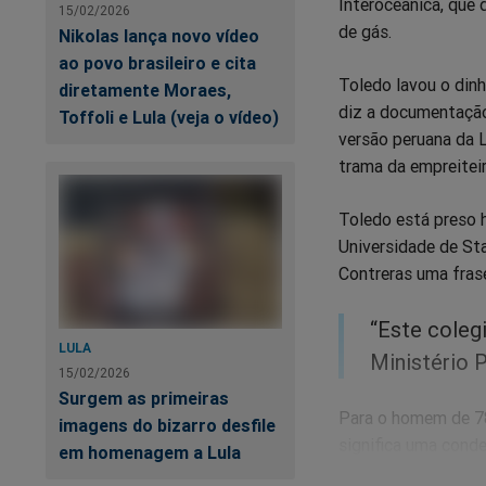
Interoceânica, que 
15/02/2026
de gás.
Nikolas lança novo vídeo
ao povo brasileiro e cita
Toledo lavou o din
diretamente Moraes,
diz a documentação
Toffoli e Lula (veja o vídeo)
versão peruana da 
trama da empreiteir
Toledo está preso h
Universidade de Sta
Contreras uma frase
“Este coleg
LULA
Ministério P
15/02/2026
Surgem as primeiras
Para o homem de 78
imagens do bizarro desfile
significa uma conde
em homenagem a Lula