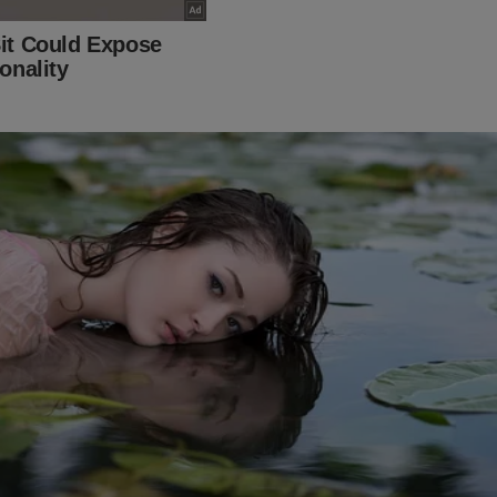
l da Cidade Online
? Adquira
três livros bombásticos
pelo pre
o:
udoconservador.com.br/pages/page
já conhece os livros. Confira: