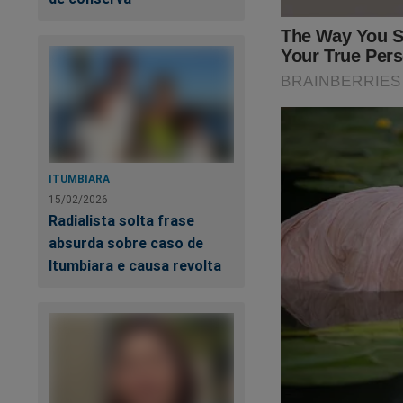
Quer apoiar o
Jorna
Clique no link abaix
https://www.conte
O próprio Bolsonaro 
ITUMBIARA
15/02/2026
Radialista solta frase
absurda sobre caso de
Itumbiara e causa revolta