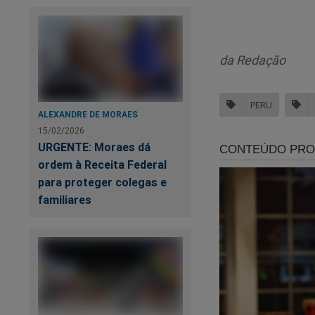
Pelo calendário judi
aos 98 anos de idad
da Redação
Pena que aqui no B
PERU
ALEXANDRE DE MORAES
15/02/2026
UR
URGENTE: Moraes dá
ordem à Receita Federal
para proteger colegas e
familiares