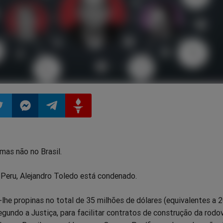
ilhar
mpartilhar
Compartilhar
Compartilhar
Compartilhar
mas não no Brasil.
o
no
no
no
 Peru, Alejandro Toledo está condenado.
pp
itter
Messenger
Telegram
Gettr
he propinas no total de 35 milhões de dólares (equivalentes a 
segundo a Justiça, para facilitar contratos de construção da rodo