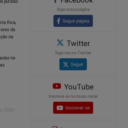
de jazidas
Siga nossa página
Seguir página
ta Rica,
tores da
pção na
Twitter
Siga-nos no Twitter
aulas na
Seguir
jas
YouTube
Inscreva-se no nosso canal
Inscrever-se
a 2006)