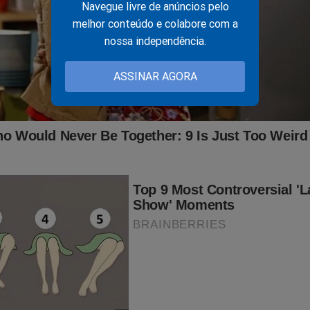
Navegue livre de anúncios pelo
melhor conteúdo e colabore com a
nossa independência.
rre um dos maiores ídolos da história do Palmeiras
ASSINAR AGORA
 VIVO: Prédio do STF em chamas (veja o vídeo)