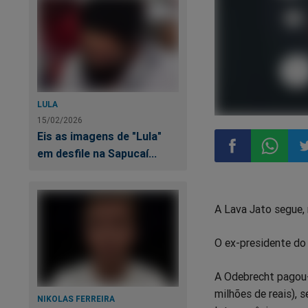
LULA
15/02/2026
Eis as imagens de "Lula"
em desfile na Sapucaí...
Compartilhar
Compart
Co
A Lava Jato segue, 
no
no
n
O ex-presidente do
Facebook
Whatsa
Tw
A Odebrecht pagou-l
milhões de reais), 
NIKOLAS FERREIRA