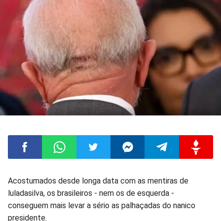
Compartilhar
Compartilhar
Compartilhar
Compartilhar
Compartilhar
Compart
Acostumados desde longa data com as mentiras de
luladasilva, os brasileiros - nem os de esquerda -
no
no
no
no
no
no
conseguem mais levar a sério as palhaçadas do nanico
presidente.