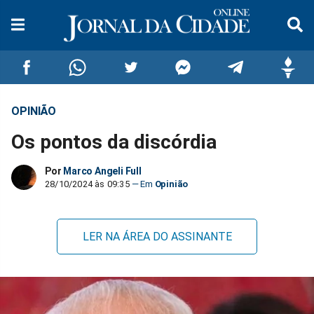
OPINIÃO
Compartilhar
Compartilhar
Compartilhar
Compartilhar
Compartilhar
Compar
Os pontos da discórdia
no
no
no
no
no
no
Por
Marco Angeli Full
Facebook
Whatsapp
Twitter
Messenger
Telegram
Gettr
28/10/2024 às 09:35
Opinião
LER NA ÁREA DO ASSINANTE