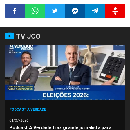
Compartilhar
Compartilhar
Compartilhar
Compartilhar
Compartilhar
Compart
TV JCO
no
no
no
no
no
no
Facebook
Whatsapp
Twitter
Messenger
Telegram
Gettr
PODCAST A VERDADE
01/07/2026
Podcast A Verdade traz grande jornalista para