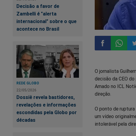
Decisão a favor de
Zambelli é "alerta
internacional" sobre o que
acontece no Brasil
Compartilhar
Compart
Co
O jornalista Guilhe
no
no
n
decisão da CEO do 
REDE GLOBO
Amado no ICL Notíc
Facebook
Whatsa
Tw
22/05/2026
direção.
Dossiê revela bastidores,
revelações e informações
O ponto de ruptura 
escondidas pela Globo por
um vídeo originalme
décadas
intolerável pela di