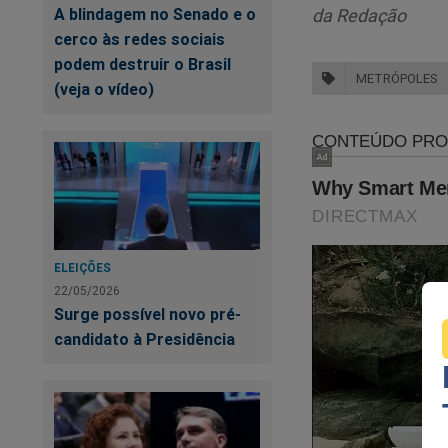
A blindagem no Senado e o
da Redação
cerco às redes sociais
podem destruir o Brasil
METRÓPOLES
(veja o vídeo)
Quer apoiar o
Jorna
Segredos da Emis
escusas relações po
https://realiser.co
ELEIÇÕES
22/05/2026
Surge possível novo pré-
Outra forma de ajud
candidato à Presidência
assistir o primeiro
Revista A Verdade, 
no link abaixo:
https://assinante.