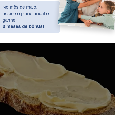
No mês de maio,
ê!
assine o plano anual e
ganhe
3 meses de bônus!