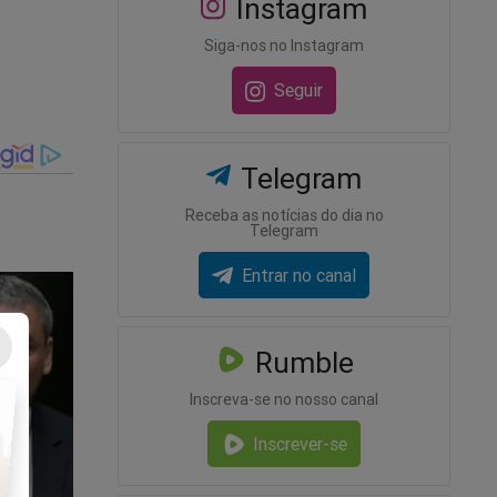
Instagram
Siga-nos no Instagram
Seguir
Telegram
obo - Os
os e
Receba as notícias do dia no
Telegram
Entrar no canal
 de
Rumble
eúdo da
Inscreva-se no nosso canal
r, clique
Inscrever-se