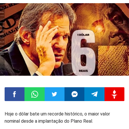
Compartilhar
Compartilhar
Compartilhar
Compartilhar
Compartilhar
Compart
Hoje o dólar bate um recorde histórico, o maior valor
nominal desde a implantação do Plano Real.
no
no
no
no
no
no