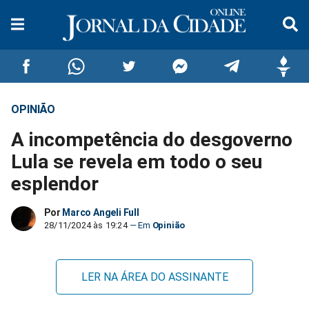
OPINIÃO
Compartilhar
Compartilhar
Compartilhar
Compartilhar
Compartilhar
Compar
A incompetência do desgoverno
no
no
no
no
no
no
Lula se revela em todo o seu
esplendor
Facebook
Whatsapp
Twitter
Messenger
Telegram
Gettr
Por
Marco Angeli Full
28/11/2024 às 19:24
Opinião
LER NA ÁREA DO ASSINANTE