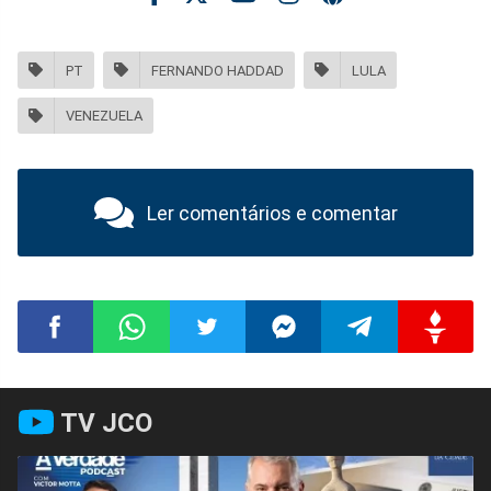
PT
FERNANDO HADDAD
LULA
VENEZUELA
Ler comentários e comentar
Compartilhar
Compartilhar
Compartilhar
Compartilhar
Compartilhar
Compart
TV JCO
no
no
no
no
no
no