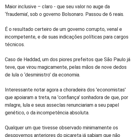
Maior inclusive – claro - que seu valor no auge da
Facebook
Whatsapp
Twitter
Messenger
Telegram
Gettr
‘fraudemia’, sob o governo Bolsonaro. Passou de 6 reais.
É o resultado certeiro de um governo corrupto, venal e
incompetente, e de suas indicações políticas para cargos
técnicos.
Caso de Haddad, um dos piores prefeitos que São Paulo já
teve, que virou magicamente, pelas mãos de nove dedos
de lula o ‘desministro’ da economia.
Interessante notar agora a choradeira dos 'economistas'
que apoiaram a treta, na 'confiança' sonhadora de que, por
milagre, lula e seus asseclas renunciariam a seu papel
genético, o da incompetência absoluta.
Qualquer um que tivesse observado minimamente os
desgovernos anteriores do picareta já sabiam que não