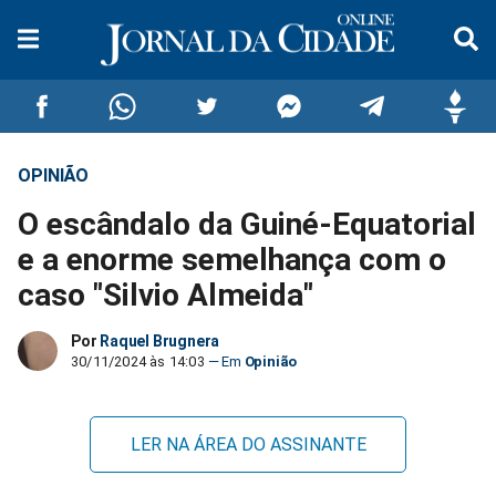
OPINIÃO
Compartilhar
Compartilhar
Compartilhar
Compartilhar
Compartilhar
Compar
O escândalo da Guiné-Equatorial
no
no
no
no
no
no
e a enorme semelhança com o
caso "Silvio Almeida"
Facebook
Whatsapp
Twitter
Messenger
Telegram
Gettr
Por
Raquel Brugnera
30/11/2024 às 14:03
Opinião
LER NA ÁREA DO ASSINANTE