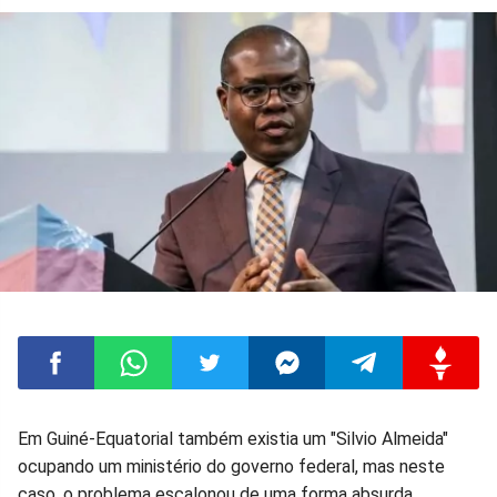
Compartilhar
Compartilhar
Compartilhar
Compartilhar
Compartilhar
Compart
Em Guiné-Equatorial também existia um "Silvio Almeida"
ocupando um ministério do governo federal, mas neste
no
no
no
no
no
no
caso, o problema escalonou de uma forma absurda.