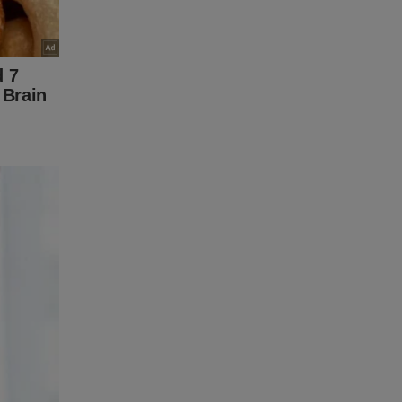
vista A
no
ente,
-
 quer
tudo
ink abaixo
ta-a-