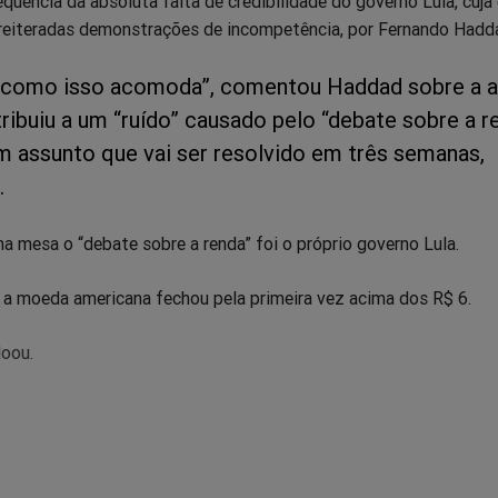
quência da absoluta falta de credibilidade do governo Lula, cuj
eiteradas demonstrações de incompetência, por Fernando Hadd
 como isso acomoda”, comentou Haddad sobre a a
tribuiu a um “ruído” causado pelo “debate sobre a r
m assunto que vai ser resolvido em três semanas,
.
a mesa o “debate sobre a renda” foi o próprio governo Lula.
, a moeda americana fechou pela primeira vez acima dos R$ 6.
doou.