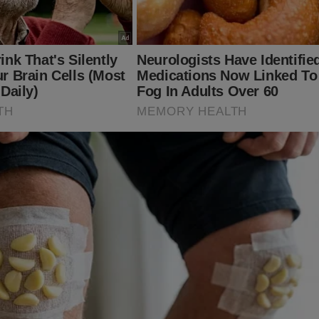
ante, o que lhe dará o direito de assistir o
T
conservador do Brasil e ter acesso exclusivo ao conteúdo da Re
ssuntos proibidos" no Brasil são revelados. Para assinar, clique 
nte.jornaldacidadeonline.com.br/apresentacao
s, o impeachment de Alexandre de Moraes ganhou força. Certam
tida para colocar um fim em toda a cruel perseguição contra o ex
ro, seus aliados e a mídia independente como o JCO! O "sistema"
mente aconteceu em 2022... Porém, para o "terror" do "sistema", 
do no livro
"O Fantasma do Alvorada - A Volta à Cena do
ller
no Brasil. Não perca tempo. Caso tenha interesse, clique no l
bra:
udoconservador.com.br/products/o-fantasma-do-alvorada-a-vol
já conhece o livro: