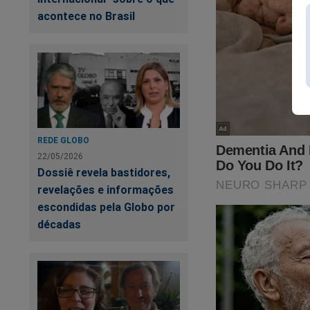
Mi
acontece no Brasil
de
Lu
co
REDE GLOBO
22/05/2026
Dossiê revela bastidores,
revelações e informações
escondidas pela Globo por
décadas
Siga o Jornal da C