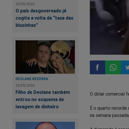
23/05/2026
O país desgovernado já
cogita a volta da “taxa das
blusinhas”
DEOLANE BEZERRA
Compartilhar
Compart
Co
23/05/2026
Filho de Deolane também
O dólar comercial f
no
no
n
entrou no esquema de
lavagem de dinheiro
É o quarto recorde
Facebook
Whatsa
Tw
na semana passada,