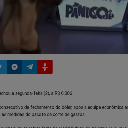
ilhar
mpartilhar
Compartilhar
Compartilhar
Compartilhar
echou a segunda-feira (2), a R$ 6,006.
o
no
no
no
 consecutivo de fechamento do dólar, após a equipe econômica an
pp
itter
Messenger
Telegram
Gettr
 as medidas do pacote de corte de gastos.