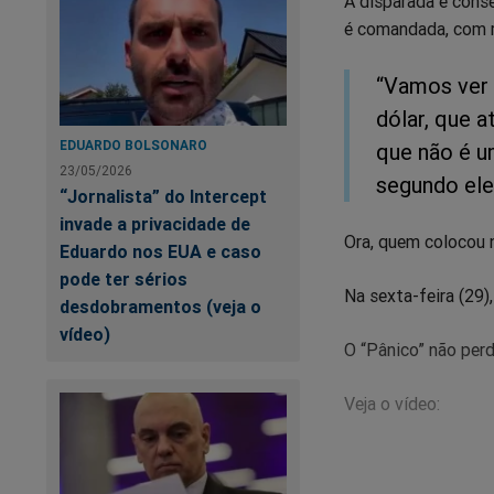
A disparada é conse
é comandada, com r
“Vamos ver
dólar, que a
EDUARDO BOLSONARO
que não é u
23/05/2026
segundo ele
“Jornalista” do Intercept
invade a privacidade de
Ora, quem colocou n
Eduardo nos EUA e caso
pode ter sérios
Na sexta-feira (29)
desdobramentos (veja o
vídeo)
O “Pânico” não per
Veja o vídeo: