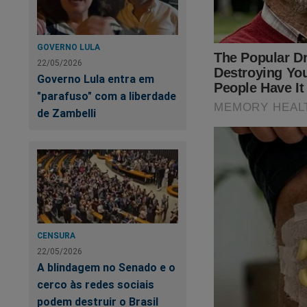
Torne-se nosso assin
primeiro
PODCAS
GOVERNO LULA
Verdade, onde os "a
22/05/2026
link:
https://assina
Governo Lula entra em
"parafuso" com a liberdade
Nas últimas semana
de Zambelli
será o ponto de par
presidente Bolsona
esconder o que real
isso foi documenta
Crime"
,
um
best se
para adquirir essa o
https://www.conte
CENSURA
22/05/2026
cena-do-crime
A blindagem no Senado e o
cerco às redes sociais
O próprio Bolsonaro 
podem destruir o Brasil