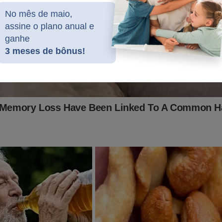
nistro do STJ cujo gabinete está implicado em esquema de
No mês de maio,
 sentenças, fala pela 1ª vez
assine o plano anual e
ganhe
la quebra mais um recorde: Correios tem prejuízo bilionário
3 meses de bônus!
gita insolvência
idade Online no Facebook:
https://www.facebook.com/jornaldacid