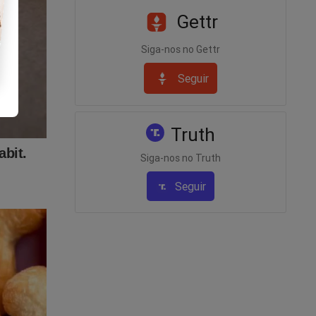
 venda
Gettr
Siga-nos no Gettr
 e
Seguir
Truth
Siga-nos no Truth
Seguir
adeonline