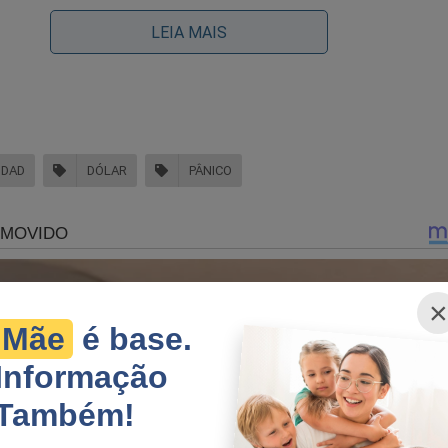
LEIA MAIS
no libera emendas e Congresso manda recado
DDAD
DÓLAR
PÂNICO
×
Mãe
é base.
Informação
Também!