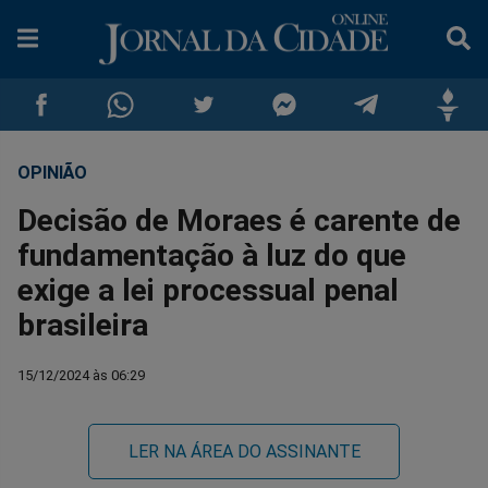
OPINIÃO
Compartilhar
Compartilhar
Compartilhar
Compartilhar
Compartilhar
Compar
Decisão de Moraes é carente de
no
no
no
no
no
no
fundamentação à luz do que
exige a lei processual penal
Facebook
Whatsapp
Twitter
Messenger
Telegram
Gettr
brasileira
15/12/2024 às 06:29
LER NA ÁREA DO ASSINANTE