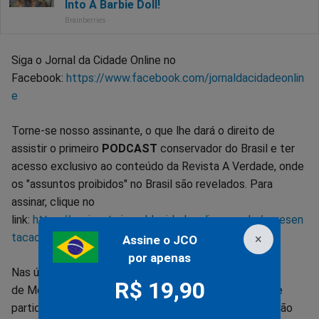
Siga o Jornal da Cidade Online no
Facebook:
https://www.facebook.com/jornaldacidadeonlin
e
Torne-se nosso assinante, o que lhe dará o direito de
assistir o primeiro
PODCAST
conservador do Brasil e ter
acesso exclusivo ao conteúdo da Revista A Verdade, onde
os "assuntos proibidos" no Brasil são revelados. Para
assinar, clique no
link:
https://assinante.jornaldacidadeonline.com.br/apresen
tacao
×
Assine o JCO
por apenas
Nas últimas semanas, o impeachment de Alexandre
R$ 19,90
de Moraes ganhou força. Certamente, será o ponto de
partida para colocar um fim em toda a cruel perseguição