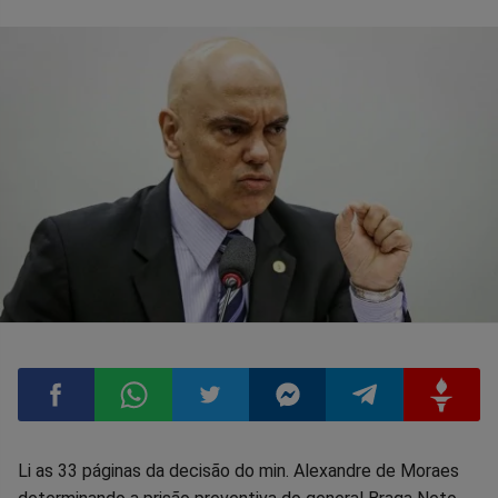
Compartilhar
Compartilhar
Compartilhar
Compartilhar
Compartilhar
Compart
Li as 33 páginas da decisão do min. Alexandre de Moraes