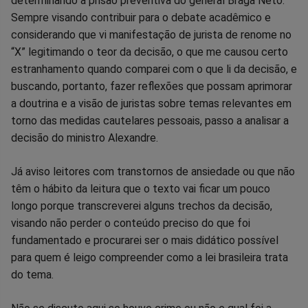
determinando a prisão preventiva do general Braga Neto.
no
no
no
no
no
no
Sempre visando contribuir para o debate acadêmico e
considerando que vi manifestação de jurista de renome no
Facebook
Whatsapp
Twitter
Messenger
Telegram
Gettr
“X” legitimando o teor da decisão, o que me causou certo
estranhamento quando comparei com o que li da decisão, e
buscando, portanto, fazer reflexões que possam aprimorar
a doutrina e a visão de juristas sobre temas relevantes em
torno das medidas cautelares pessoais, passo a analisar a
decisão do ministro Alexandre.
Já aviso leitores com transtornos de ansiedade ou que não
têm o hábito da leitura que o texto vai ficar um pouco
longo porque transcreverei alguns trechos da decisão,
visando não perder o conteúdo preciso do que foi
fundamentado e procurarei ser o mais didático possível
para quem é leigo compreender como a lei brasileira trata
do tema.