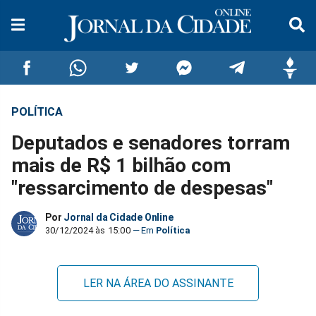
POLÍTICA
Compartilhar
Compartilhar
Compartilhar
Compartilhar
Compartilhar
Compar
Deputados e senadores torram
no
no
no
no
no
no
mais de R$ 1 bilhão com
"ressarcimento de despesas"
Facebook
Whatsapp
Twitter
Messenger
Telegram
Gettr
Por
Jornal da Cidade Online
30/12/2024 às 15:00
Política
LER NA ÁREA DO ASSINANTE