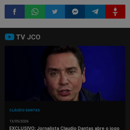
Compartilhar
Compartilhar
Compartilhar
Compartilhar
Compartilhar
Compart
TV JCO
no
no
no
no
no
no
Facebook
Whatsapp
Twitter
Messenger
Telegram
Gettr
CLÁUDIO DANTAS
13/05/2026
EXCLUSIVO: Jornalista Claudio Dantas abre o jogo