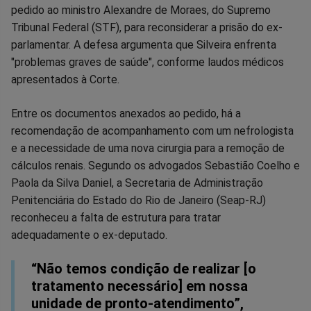
no
no
no
no
no
no
pedido ao ministro Alexandre de Moraes, do Supremo
Tribunal Federal (STF), para reconsiderar a prisão do ex-
Facebook
Whatsapp
Twitter
Messenger
Telegram
Gettr
parlamentar. A defesa argumenta que Silveira enfrenta
"problemas graves de saúde", conforme laudos médicos
apresentados à Corte.
Entre os documentos anexados ao pedido, há a
recomendação de acompanhamento com um nefrologista
e a necessidade de uma nova cirurgia para a remoção de
cálculos renais. Segundo os advogados Sebastião Coelho e
Paola da Silva Daniel, a Secretaria de Administração
Penitenciária do Estado do Rio de Janeiro (Seap-RJ)
reconheceu a falta de estrutura para tratar
adequadamente o ex-deputado.
“Não temos condição de realizar [o
tratamento necessário] em nossa
unidade de pronto-atendimento”,