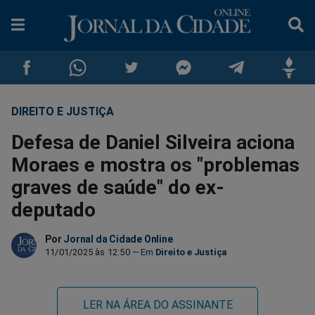
DIREITO E JUSTIÇA
Compartilhar
Compartilhar
Compartilhar
Compartilhar
Compartilhar
Compar
Defesa de Daniel Silveira aciona
no
no
no
no
no
no
Moraes e mostra os "problemas
graves de saúde" do ex-
Facebook
Whatsapp
Twitter
Messenger
Telegram
Gettr
deputado
Por
Jornal da Cidade Online
11/01/2025 às 12:50
Direito e Justiça
LER NA ÁREA DO ASSINANTE