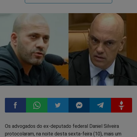
Compartilhar
Compartilhar
Compartilhar
Compartilhar
Compartilhar
Compart
Os advogados do ex-deputado federal Daniel Silveira
protocolaram, na noite desta sexta-feira (10), mais um