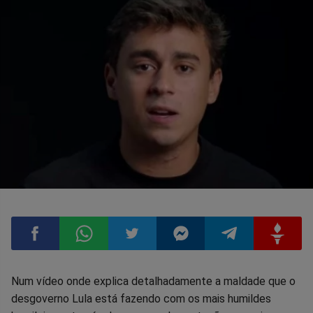
Compartilhar
Compartilhar
Compartilhar
Compartilhar
Compartilhar
Compart
Num vídeo onde explica detalhadamente a maldade que o
desgoverno Lula está fazendo com os mais humildes