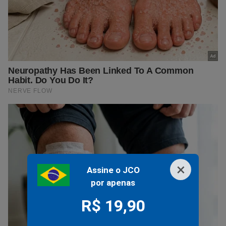
×
Assine o JCO
por apenas
R$ 19,90