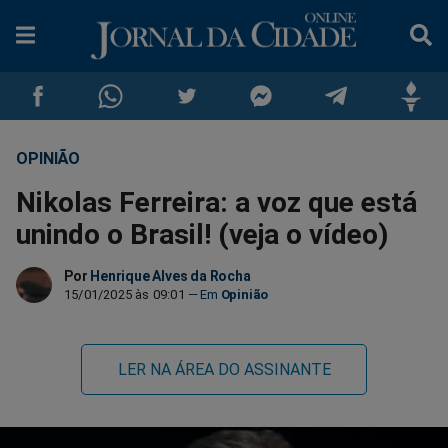
OPINIÃO
Compartilhar
Compartilhar
Compartilhar
Compartilhar
Compartilhar
Compar
Nikolas Ferreira: a voz que está
no
no
no
no
no
no
unindo o Brasil! (veja o vídeo)
Facebook
Whatsapp
Twitter
Messenger
Telegram
Gettr
Por
Henrique Alves da Rocha
15/01/2025 às 09:01
Opinião
LER NA ÁREA DO ASSINANTE