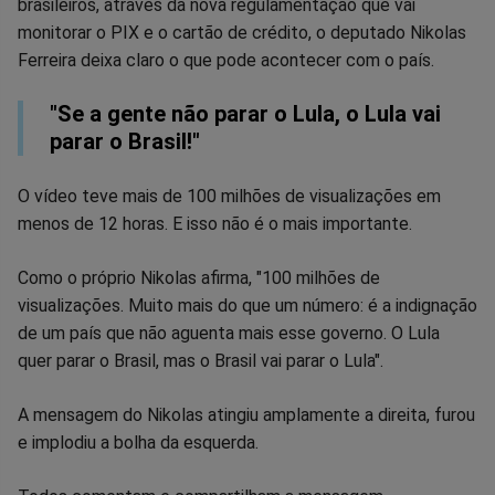
no
no
no
no
no
no
brasileiros, através da nova regulamentação que vai
monitorar o PIX e o cartão de crédito, o deputado Nikolas
Facebook
Whatsapp
Twitter
Messenger
Telegram
Gettr
Ferreira deixa claro o que pode acontecer com o país.
"Se a gente não parar o Lula, o Lula vai
parar o Brasil!"
O vídeo teve mais de 100 milhões de visualizações em
menos de 12 horas. E isso não é o mais importante.
Como o próprio Nikolas afirma, "100 milhões de
visualizações. Muito mais do que um número: é a indignação
de um país que não aguenta mais esse governo. O Lula
quer parar o Brasil, mas o Brasil vai parar o Lula".
A mensagem do Nikolas atingiu amplamente a direita, furou
e implodiu a bolha da esquerda.