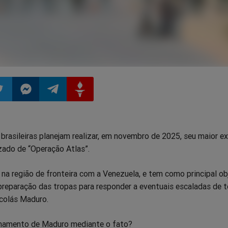
ilhar
mpartilhar
Compartilhar
Compartilhar
Compartilhar
rasileiras planejam realizar, em novembro de 2025, seu maior ex
o
no
no
no
izado de “Operação Atlas”.
pp
itter
Messenger
Telegram
Gettr
na região de fronteira com a Venezuela, e tem como principal ob
reparação das tropas para responder a eventuais escaladas de 
colás Maduro.
onamento de Maduro mediante o fato?