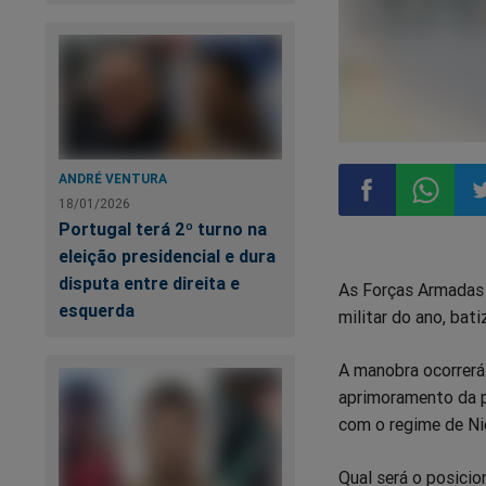
ANDRÉ VENTURA
18/01/2026
Portugal terá 2º turno na
Compartilhar
Compart
Co
eleição presidencial e dura
disputa entre direita e
As Forças Armadas b
no
no
n
esquerda
militar do ano, bat
Facebook
Whatsa
Tw
A manobra ocorrerá 
aprimoramento da p
com o regime de Ni
Qual será o posici