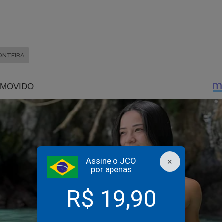
ONTEIRA
recado de Zuckerberg a Alexandre de Moraes e ao STF que
ucos perceberam...
Assine o JCO
×
por apenas
R$ 19,90
idade Online no Facebook:
https://www.facebook.com/jornaldacid