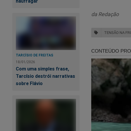
naufragar
da Redação
TENSÃO NA FR
O 
po
TARCÍSIO DE FREITAS
18/01/2026
Com uma simples frase,
Tarcísio destrói narrativas
sobre Flávio
Siga o Jornal da C