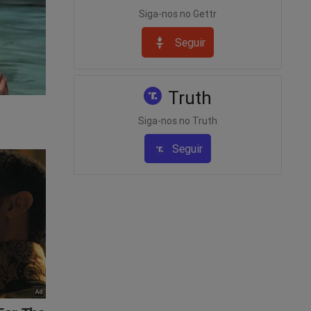
Siga-nos no Gettr
Seguir
vista A
no
Truth
ente,
Siga-nos no Truth
-
Seguir
 quer
tudo
ink abaixo
ta-a-