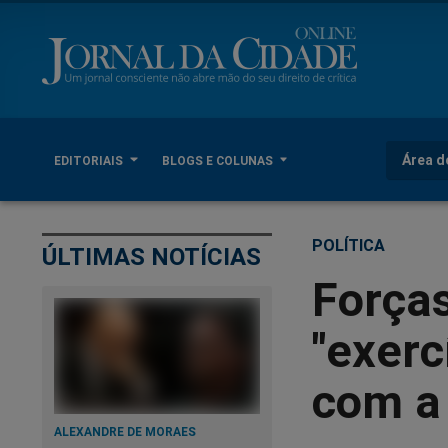
Área d
EDITORIAIS
BLOGS E COLUNAS
POLÍTICA
ÚLTIMAS NOTÍCIAS
Força
"exerc
com a
ALEXANDRE DE MORAES