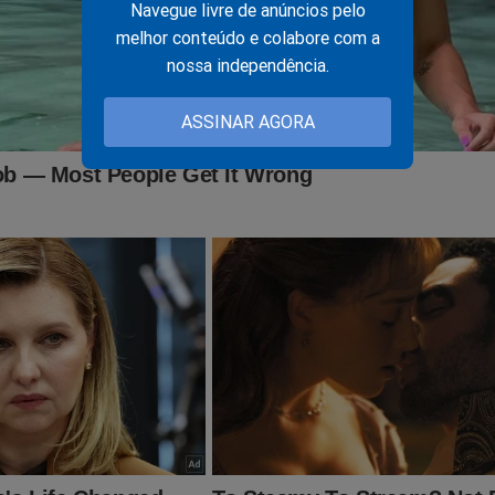
Navegue livre de anúncios pelo
melhor conteúdo e colabore com a
ante, o que lhe dará o direito de assistir o
nossa independência.
T
conservador do Brasil e ter acesso exclusivo ao conteúdo da Re
ssuntos proibidos" no Brasil são revelados. Para assinar, clique 
ASSINAR AGORA
nte.jornaldacidadeonline.com.br/apresentacao
s, o impeachment de Alexandre de Moraes ganhou força. Certam
tida para colocar um fim em toda a cruel perseguição contra o ex
ro, seus aliados e a mídia independente como o JCO! O "sistema"
mente aconteceu em 2022... Porém, para o "terror" do "sistema", 
do no livro
"O Fantasma do Alvorada - A Volta à Cena do
ller
no Brasil. Não perca tempo. Caso tenha interesse, clique no l
bra:
udoconservador.com.br/products/o-fantasma-do-alvorada-a-vol
já conhece o livro: