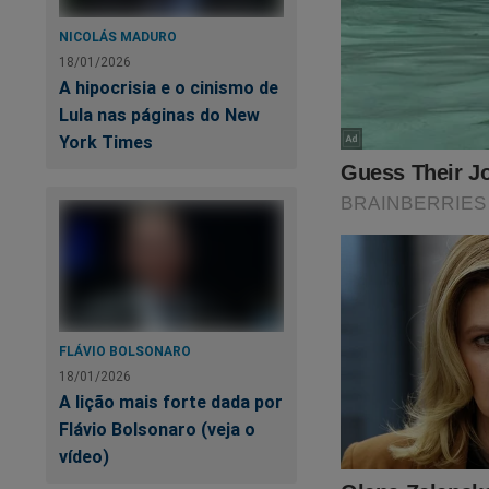
NICOLÁS MADURO
Torne-se nosso assin
18/01/2026
primeiro
PODCAS
A hipocrisia e o cinismo de
Verdade, onde os "a
Lula nas páginas do New
link:
https://assina
York Times
Nas últimas semana
será o ponto de par
presidente Bolsona
esconder o que real
isso foi documenta
Crime"
,
um
best se
para adquirir essa o
FLÁVIO BOLSONARO
18/01/2026
A lição mais forte dada por
https://www.conte
Flávio Bolsonaro (veja o
cena-do-crime
vídeo)
O próprio Bolsonaro 