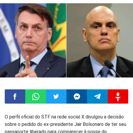
Compartilhar
Compartilhar
Compartilhar
Compartilhar
Compartilhar
Compart
O perfil oficial do STF na rede social X divulgou a decisão
sobre o pedido do ex-presidente Jair Bolsonaro de ter seu
no
no
no
no
no
no
passaporte liberado para comparecer à posse do