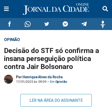
OPINIÃO
Compartilhar
Compartilhar
Compartilhar
Compartilhar
Compartilhar
Compar
Decisão do STF só confirma a
no
no
no
no
no
no
insana perseguição política
contra Jair Bolsonaro
Facebook
Whatsapp
Twitter
Messenger
Telegram
Gettr
Por
Henrique Alves da Rocha
17/01/2025 às 09:09
Opinião
LER NA ÁREA DO ASSINANTE