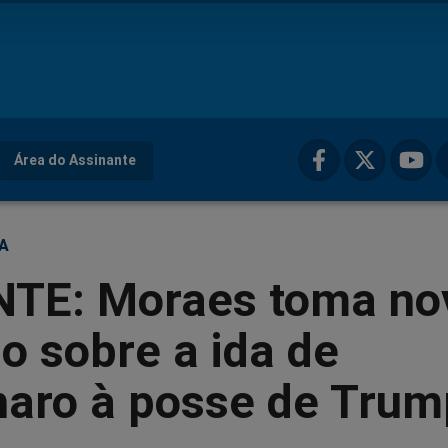
Área do Assinante
ÇA
TE: Moraes toma no
o sobre a ida de
naro à posse de Trum