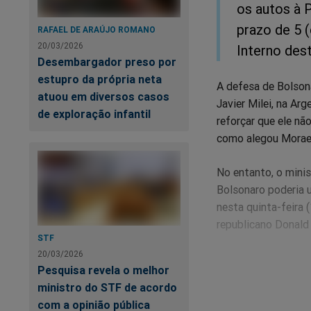
os autos à 
prazo de 5 (
RAFAEL DE ARAÚJO ROMANO
20/03/2026
Interno des
Desembargador preso por
estupro da própria neta
A defesa de Bolson
atuou em diversos casos
Javier Milei, na Ar
de exploração infantil
reforçar que ele nã
como alegou Morae
No entanto, o mini
Bolsonaro poderia u
nesta quinta-feira 
republicano Donald
STF
20/03/2026
Moraes apontou a “
Pesquisa revela o melhor
presidente sequer a
ministro do STF de acordo
‘achismo’. No caso 
com a opinião pública
inimizade entre o m