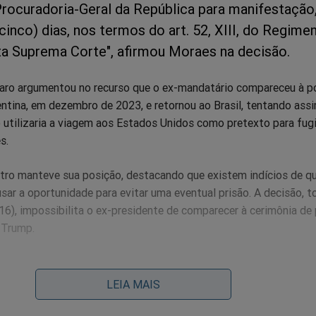
Procuradoria-Geral da República para manifestação
cinco) dias, nos termos do art. 52, XIII, do Regime
ta Suprema Corte", afirmou Moraes na decisão.
aro argumentou no recurso que o ex-mandatário compareceu à p
gentina, em dezembro de 2023, e retornou ao Brasil, tentando ass
o utilizaria a viagem aos Estados Unidos como pretexto para fugi
s.
stro manteve sua posição, destacando que existem indícios de q
sar a oportunidade para evitar uma eventual prisão. A decisão, 
(16), impossibilita o ex-presidente de comparecer à cerimônia de
 Trump.
possibilidade de fuga”. Algo sem nenhuma procedência, vez que 
inda foi denunciado. Uma decisão judicial não pode jamais se pre
LEIA MAIS
em tela, fica claro que a decisão tem caráter pessoal, em razão d
agistrado e o político.