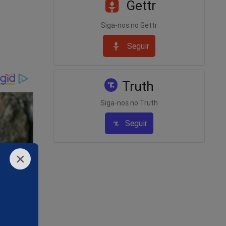
Gettr
asilo
Siga-nos no Gettr
Seguir
dir asilo
Truth
Siga-nos no Truth
Seguir
rocurar
×
atos