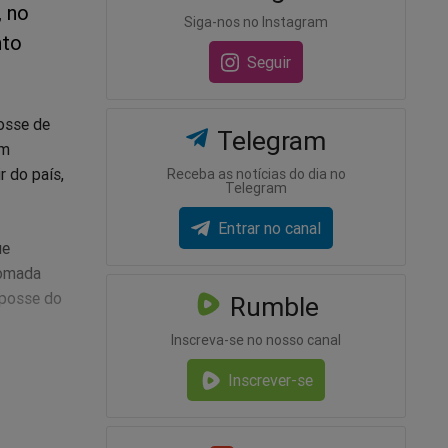
, no
Siga-nos no Instagram
nto
Seguir
osse de
Telegram
im
r do país,
Receba as notícias do dia no
Telegram
Entrar no canal
ue
tomada
 posse do
Rumble
Inscreva-se no nosso canal
o ex-
Inscrever-se
nder a
a notória