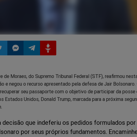
ilhar
mpartilhar
Compartilhar
Compartilhar
Compartilhar
e de Moraes, do Supremo Tribunal Federal (STF), reafirmou nest
o
no
no
no
são e negou o recurso apresentado pela defesa de Jair Bolsonaro.
recuperar seu passaporte com o objetivo de participar da posse
pp
itter
Messenger
Telegram
Gettr
dos Estados Unidos, Donald Trump, marcada para a próxima segun
.
 decisão que indeferiu os pedidos formulados por 
sonaro por seus próprios fundamentos. Encaminh