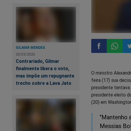
GILMAR MENDES
20/03/2026
Compartilhar
Compart
Co
Contrariado, Gilmar
finalmente libera o voto,
O ministro Alexandr
no
no
n
mas impõe um repugnante
feira (17) sua deci
trecho sobre a Lava Jato
presidente tentava 
Facebook
Whatsa
Tw
presidente eleito 
(20) em Washington
"Mantenho a
Messias Bol