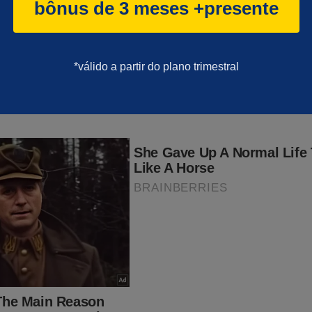
bilidade do pedido de asilo político é uma clara ‘confissão’ da
bônus de 3 meses +presente
presidente.
ultrapassou uma linha tênue... Porém, não será como 2022 - ond
*válido a partir do plano trimestral
ionar nada. A briga agora é contra Donald Trump. Querem escond
 em 2022... Porém, para o "terror" do "sistema", tudo isso foi
vro
"O Fantasma do Alvorada - A Volta à Cena do Crime"
,
um
dade é um "documento", já se transformou em um arquivo histórico
teúdo. São descritas todas as manobras do "sistema" para traze
e volta ao poder, os acontecimentos que desencadearam na perse
todas as 'tramoias' da esquerda. Eleição, prisões, mídia, censura,
ulação e muito mais... Está tudo documentado. Obviamente, esse 
ensura e não se sabe até quando estará a disposição do povo brasil
so tenha interesse, clique no link abaixo para adquirir essa obra:
udoconservador.com.br/products/o-fantasma-do-alvorada-a-vol