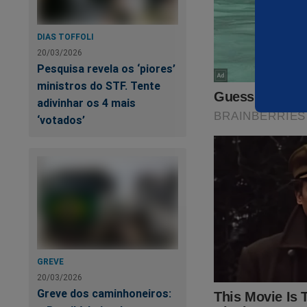
A admissão da possi
perseguição ao ex-
DIAS TOFFOLI
Dessa vez, Moraes 
20/03/2026
pode, sequer, quest
Pesquisa revela os ‘piores’
realmente aconteceu
ministros do STF. Tente
documentado no li
adivinhar os 4 mais
seller
no Brasil.
‘votados’
O livro, que na ver
ao seu corajoso con
presidiário Lula d
contra Bolsonaro e 
perseguição, manip
está na "mira" da c
Não perca tempo. Ca
GREVE
20/03/2026
https://www.conte
Greve dos caminhoneiros:
cena-do-crime