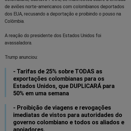
no
no
no
no
no
no
de aviões norte-americanos com colombianos deportados
dos EUA, recusando a deportação e proibindo o pouso na
Facebook
Whatsapp
Twitter
Messenger
Telegram
Gettr
Colômbia.
A reação do presidente dos Estados Unidos foi
avassaladora.
Trump anunciou:
- Tarifas de 25% sobre TODAS as
exportações colombianas para os
Estados Unidos, que DUPLICARÁ para
50% em uma semana
- Proibição de viagens e revogações
imediatas de vistos para autoridades do
governo colombiano e todos os aliados e
apoiadores.