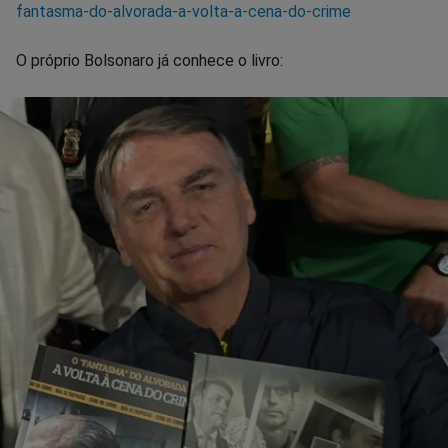
fantasma-do-alvorada-a-volta-a-cena-do-crime
O próprio Bolsonaro já conhece o livro: