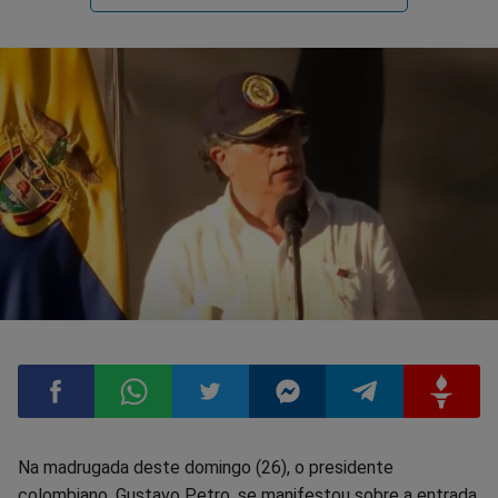
Compartilhar
Compartilhar
Compartilhar
Compartilhar
Compartilhar
Compart
Na madrugada deste domingo (26), o presidente
colombiano, Gustavo Petro, se manifestou sobre a entrada