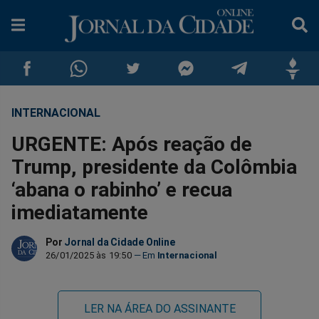
INTERNACIONAL
Compartilhar
Compartilhar
Compartilhar
Compartilhar
Compartilhar
Compar
URGENTE: Após reação de
no
no
no
no
no
no
Trump, presidente da Colômbia
‘abana o rabinho’ e recua
Facebook
Whatsapp
Twitter
Messenger
Telegram
Gettr
imediatamente
Por
Jornal da Cidade Online
26/01/2025 às 19:50
Internacional
LER NA ÁREA DO ASSINANTE