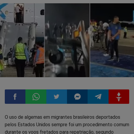
Compartilhar
Compartilhar
Compartilhar
Compartilhar
Compartilhar
Compart
O uso de algemas em migrantes brasileiros deportados
pelos Estados Unidos sempre foi um procedimento comum
no
no
no
no
no
no
durante os voos fretados para repatriação, segundo