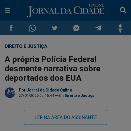
DIREITO E JUSTIÇA
Compartilhar
Compartilhar
Compartilhar
Compartilhar
Compartilhar
Compar
A própria Polícia Federal
no
no
no
no
no
no
desmente narrativa sobre
deportados dos EUA
Facebook
Whatsapp
Twitter
Messenger
Telegram
Gettr
Por
Jornal da Cidade Online
27/01/2025 às 16:44
Direito e Justiça
LER NA ÁREA DO ASSINANTE