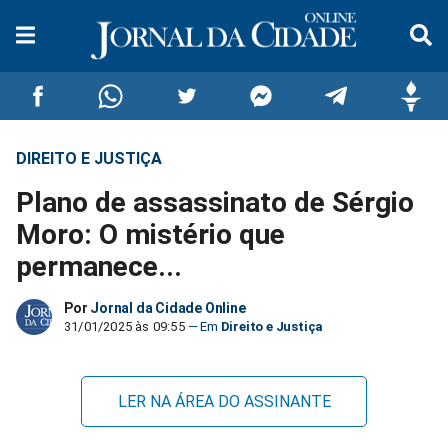
DIREITO E JUSTIÇA
Compartilhar
Compartilhar
Compartilhar
Compartilhar
Compartilhar
Compar
Plano de assassinato de Sérgio
no
no
no
no
no
no
Moro: O mistério que
permanece...
Facebook
Whatsapp
Twitter
Messenger
Telegram
Gettr
Por
Jornal da Cidade Online
31/01/2025 às 09:55
Direito e Justiça
LER NA ÁREA DO ASSINANTE