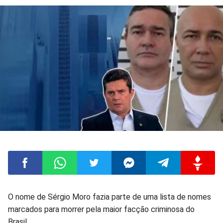
Compartilhar
Compartilhar
Compartilhar
Compartilhar
Compartilhar
Compart
O nome de Sérgio Moro fazia parte de uma lista de nomes
marcados para morrer pela maior facção criminosa do
no
no
no
no
no
no
Brasil.