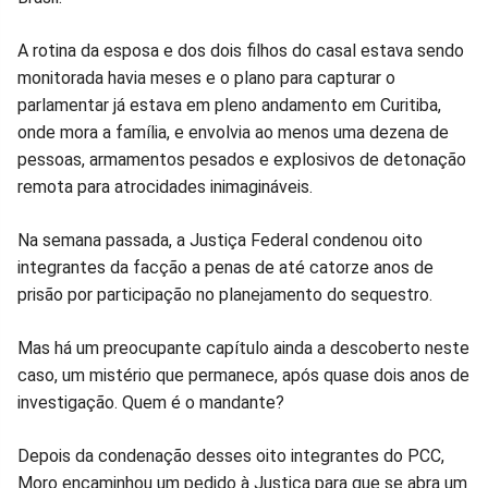
Facebook
Whatsapp
Twitter
Messenger
Telegram
Gettr
A rotina da esposa e dos dois filhos do casal estava sendo
monitorada havia meses e o plano para capturar o
parlamentar já estava em pleno andamento em Curitiba,
onde mora a família, e envolvia ao menos uma dezena de
pessoas, armamentos pesados e explosivos de detonação
remota para atrocidades inimagináveis.
Na semana passada, a Justiça Federal condenou oito
integrantes da facção a penas de até catorze anos de
prisão por participação no planejamento do sequestro.
Mas há um preocupante capítulo ainda a descoberto neste
caso, um mistério que permanece, após quase dois anos de
investigação. Quem é o mandante?
Depois da condenação desses oito integrantes do PCC,
Moro encaminhou um pedido à Justiça para que se abra um