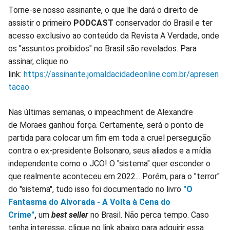
Torne-se nosso assinante, o que lhe dará o direito de
assistir o primeiro
PODCAST
conservador do Brasil e ter
acesso exclusivo ao conteúdo da Revista A Verdade, onde
os "assuntos proibidos" no Brasil são revelados. Para
assinar, clique no
link:
https://assinante.jornaldacidadeonline.com.br/apresen
tacao
Nas últimas semanas, o impeachment de Alexandre
de Moraes ganhou força. Certamente, será o ponto de
partida para colocar um fim em toda a cruel perseguição
contra o ex-presidente Bolsonaro, seus aliados e a mídia
independente como o JCO! O "sistema" quer esconder o
que realmente aconteceu em 2022... Porém, para o "terror"
do "sistema", tudo isso foi documentado no livro
"O
Fantasma do Alvorada - A Volta à Cena do
Crime"
,
um
best seller
no Brasil. Não perca tempo. Caso
tenha interesse, clique no link abaixo para adquirir essa