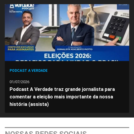
no
no
no
no
no
no
Facebook
Whatsapp
Twitter
Messenger
Telegram
Gettr
PODCAST A VERDADE
01/07/2026
Podcast A Verdade traz grande jornalista para
comentar a eleição mais importante da nossa
história (assista)