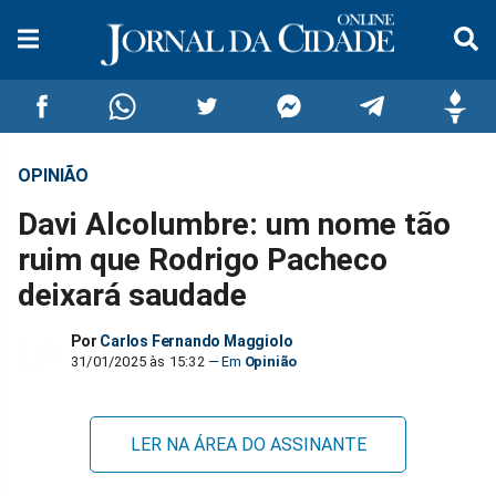
OPINIÃO
Compartilhar
Compartilhar
Compartilhar
Compartilhar
Compartilhar
Compar
Davi Alcolumbre: um nome tão
no
no
no
no
no
no
ruim que Rodrigo Pacheco
deixará saudade
Facebook
Whatsapp
Twitter
Messenger
Telegram
Gettr
Por
Carlos Fernando Maggiolo
31/01/2025 às 15:32
Opinião
LER NA ÁREA DO ASSINANTE