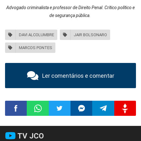
Advogado criminalista e professor de Direito Penal. Crítico político e
de segurança pública.
DAVI ALCOLUMBRE
JAIR BOLSONARO
MARCOS PONTES
Ler comentários e comentar
Compartilhar
Compartilhar
Compartilhar
Compartilhar
Compartilhar
Compart
TV JCO