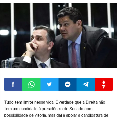
Compartilhar
Compartilhar
Compartilhar
Compartilhar
Compartilhar
Compart
Tudo tem limite nessa vida. É verdade que a Direita não
tem um candidato à presidência do Senado com
no
no
no
no
no
no
possibilidade de vitória, mas daí a apoiar a candidatura de