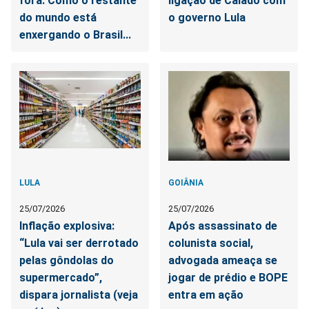
fora: Como o restante
ligação de Caiado com
do mundo está
o governo Lula
enxergando o Brasil...
LULA
GOIÂNIA
25/07/2026
25/07/2026
Inflação explosiva:
Após assassinato de
“Lula vai ser derrotado
colunista social,
pelas gôndolas do
advogada ameaça se
supermercado”,
jogar de prédio e BOPE
dispara jornalista (veja
entra em ação