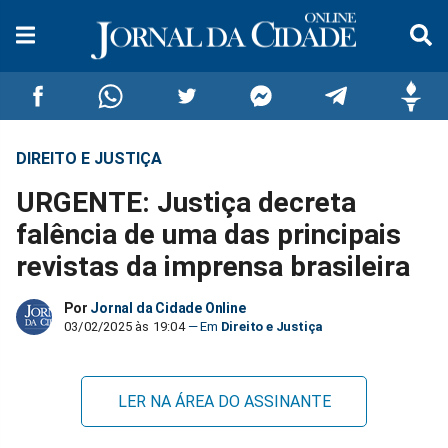
DIREITO E JUSTIÇA
Compartilhar
Compartilhar
Compartilhar
Compartilhar
Compartilhar
Compar
URGENTE: Justiça decreta
no
no
no
no
no
no
falência de uma das principais
revistas da imprensa brasileira
Facebook
Whatsapp
Twitter
Messenger
Telegram
Gettr
Por
Jornal da Cidade Online
03/02/2025 às 19:04
Direito e Justiça
LER NA ÁREA DO ASSINANTE