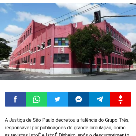
Compartilhar
Compartilhar
Compartilhar
Compartilhar
Compartilhar
Compart
A Justiça de São Paulo decretou a falência do Grupo Três,
responsável por publicações de grande circulação, como
no
no
no
no
no
no
as revistas IstoÉ e IstoÉ Dinheiro, após o descumprimento