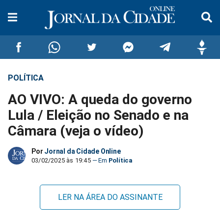
POLÍTICA
Compartilhar
Compartilhar
Compartilhar
Compartilhar
Compartilhar
Compar
AO VIVO: A queda do governo
no
no
no
no
no
no
Lula / Eleição no Senado e na
Câmara (veja o vídeo)
Facebook
Whatsapp
Twitter
Messenger
Telegram
Gettr
Por
Jornal da Cidade Online
03/02/2025 às 19:45
Política
LER NA ÁREA DO ASSINANTE