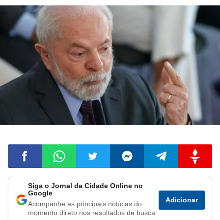
Siga o Jornal da Cidade Online no
Compartilhar
Compartilhar
Compartilhar
Compartilhar
Compartilhar
Compart
Google
Adicionar
Acompanhe as principais notícias do
no
no
no
no
no
no
momento direto nos resultados de busca.